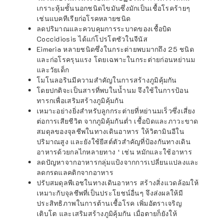
เกราะหุ้มชั้นนอกชนิดไขมันซึ่งมักเป็นเชื้อโรคร้ายๆ
เช่นแบคทีเรียก่อโรคหลายชนิด
ลดปริมาณและควบคุมการระบาดของเชื้อบิด
Coccidiosis ได้แก่โปรโตซัวในจีนัส
Eimeria หลายชนิดซึ่งในกระต่ายพบมากถึง 25 ชนิด
และก่อโรครุนแรง โดยเฉพาะในกระต่ายก่อนหย่านม
และวัยเด็ก
โมโนลอรินมีความสำคัญในการสร้างภูมิคุ้มกัน
โดยปกติจะเป็นสารที่พบในน้ำนม จึงใช้ในการป้อน
ทารกเพื่อเสริมสร้างภูมิคุ้มกัน
เหมาะอย่างยิ่งสำหรับลูกกระต่ายที่หย่านมเร็วซึ่งเสี่ยง
ต่อการเสียชีวิต จากภูมิคุ้มกันต่ำ เชื้อบิดและภาวะขาด
สมดุลของจุลชีพในทางเดินอาหาร ให้วิตามินอีใน
ปริมาณสูง และยังใช้ยีสต์ตัวสำคัญที่ป้องกันทางเดิน
อาหารด้วยกลไกหลายทาง ‘ เช่น หมักและใช้อาหาร
ลดปัญหาจากอาหารกลุ่มแป้งจากการเปลี่ยนแปลงและ
ลดกรดแลคติกจากอาหาร
ปรับสมดุลพีเอชในทางเดินอาหาร สร้างสิ่งแวดล้อมให้
เหมาะกับจุลชีพที่เป็นประโยชน์อื่นๆ จึงส่งผลให้มี
ประสิทธิภาพในการต้านเชื้อโรค เพิ่มอัตราเจริญ
เติบโต และเสริมสร้างภูมิคุ้มกัน เมื่อตายก็ยังให้