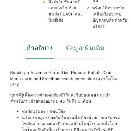
ชิ้น
มีโปรโมชั่นส่งฟรี
และส่งเร็ว ด้วย
พร้อมให้ความช่วย
ขนส่ง FLASH และ
เหลือเมื่อประสบ
นิ่มซี่เส็ง
ปัญหากับสินค้าหรือ
บริการ
คำอธิบาย
ข้อมูลเพิ่มเติม
Randolph Advance Protection Present Rabbit Care
Monolaurin and Saccharomyces cerevisiae (สูตรโมโนล
อริน)
สูตรที่ผู้เลี้ยงกระต่ายเด็กต้องมีไว้และรีบป้อนเลย แนะนำ
สำหรับกระต่ายหลังอย่านม 45 วันถึง 6 เดือน
ชงป้อนวันละ 1 ช้อนโต๊ะ
นวัตกรรมสูตรป้องกันขั้นสูงหนึ่งเดียวด้วยการเสริมกรด
ไขมันสายกลางและยีสต์ยอดนิยมในยุโรปและทั่วโลก
โมโนลอรินตัวนี้จะเป็นสารปฏิชีวนะ กำจัดไวรัสที่มี