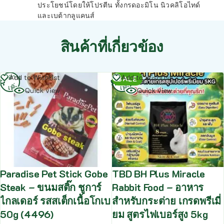
ประโยชน์โดยให้โปรตีน ทั้งกรดอะมิโน นิวคลิโอไทด์
และเบต้ากลูแคนส์
สินค้าที่เกี่ยวข้อง
อ่าน
อ่าน
Add to Wishlist
Add to Wishlist
SALE
เพิ่ม
เพิ่ม
Quick view
Quick view
Paradise Pet Stick Gobe
TBD BH Plus Miracle
Steak – ขนมสติ๊ก ชูการ์
Rabbit Food – อาหาร
ไกลเดอร์ รสสเต็กเนื้อโกเบ
สำหรับกระต่าย เกรดพรีเมี่
50g (4496)
ยม สูตรไฟเบอร์สูง 5kg