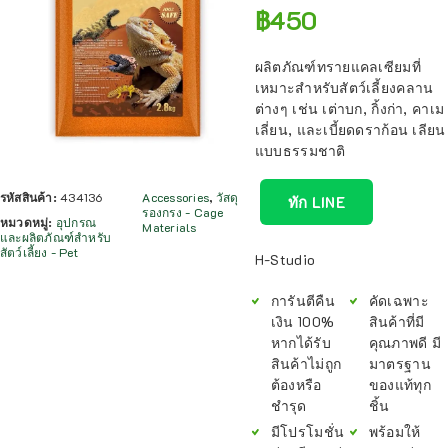
฿
450
ผลิตภัณฑ์ทรายแคลเซียมที่
เหมาะสำหรับสัตว์เลี้ยงคลาน
ต่างๆ เช่น เต่าบก, กิ้งก่า, คาเม
เลี่ยน, และเบี้ยดดราก้อน เลียน
แบบธรรมชาติ
รหัสสินค้า:
434136
Accessories
,
วัสดุ
ทัก LINE
รองกรง - Cage
หมวดหมู่:
อุปกรณ
Materials
และผลิตภัณฑ์สำหรับ
สัตว์เลี้ยง - Pet
H-Studio
การันตีคืน
คัดเฉพาะ
เงิน 100%
สินค้าที่มี
หากได้รับ
คุณภาพดี มี
สินค้าไม่ถูก
มาตรฐาน
ต้องหรือ
ของแท้ทุก
ชำรุด
ชิ้น
มีโปรโมชั่น
พร้อมให้