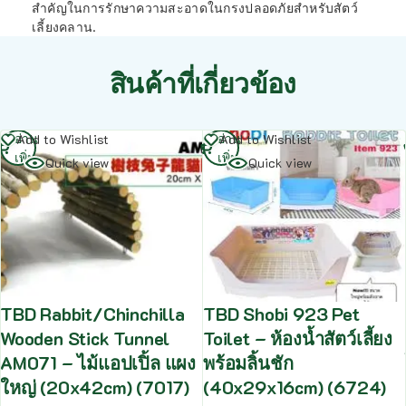
สำคัญในการรักษาความสะอาดในกรงปลอดภัยสำหรับสัตว์
เลี้ยงคลาน.
สินค้าที่เกี่ยวข้อง
อ่าน
อ่าน
Add to Wishlist
Add to Wishlist
เพิ่ม
เพิ่ม
Quick view
Quick view
TBD Rabbit/Chinchilla
TBD Shobi 923 Pet
Wooden Stick Tunnel
Toilet – ห้องน้ำสัตว์เลี้ยง
AM071 – ไม้แอปเปิ้ล แผง
พร้อมลิ้นชัก
ใหญ่ (20x42cm) (7017)
(40x29x16cm) (6724)