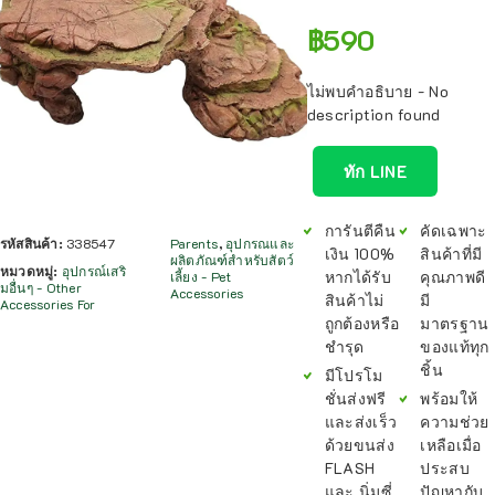
฿
590
ไม่พบคำอธิบาย - No
description found
ทัก LINE
การันตีคืน
คัดเฉพาะ
รหัสสินค้า:
338547
Parents
,
อุปกรณและ
เงิน 100%
สินค้าที่มี
ผลิตภัณฑ์สำหรับสัตว์
หมวดหมู่:
อุปกรณ์เสริ
หากได้รับ
คุณภาพดี
เลี้ยง - Pet
มอื่นๆ - Other
Accessories
สินค้าไม่
มี
Accessories For
ถูกต้องหรือ
มาตรฐาน
ชำรุด
ของแท้ทุก
ชิ้น
มีโปรโม
ชั่นส่งฟรี
พร้อมให้
และส่งเร็ว
ความช่วย
ด้วยขนส่ง
เหลือเมื่อ
FLASH
ประสบ
และ นิ่มซี่
ปัญหากับ