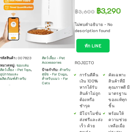
฿
3,290
฿
3,600
ไม่พบคำอธิบาย - No
description found
ทัก LINE
รหัสสินค้า:
007823
สัตว์เลี้ยง - Pet
Accessories
ROJECTO
หมวดหมู่:
ของเล่น
สัตว์เลี้ยง - Pet Toys
,
ป้ายกำกับ:
สำหรับ
อุปกรณและ
สุนัข - For Dogs
,
การันตีคืน
คัดเฉพาะ
ผลิตภัณฑ์สำหรับ
สำหรับแมว - For
เงิน 100%
สินค้าที่มี
Cats
หากได้รับ
คุณภาพดี มี
สินค้าไม่ถูก
มาตรฐาน
ต้องหรือ
ของแท้ทุก
ชำรุด
ชิ้น
มีโปรโมชั่น
พร้อมให้
ส่งฟรีและส่ง
ความช่วย
เร็ว ด้วย
เหลือเมื่อ
ขนส่ง
ประสบ