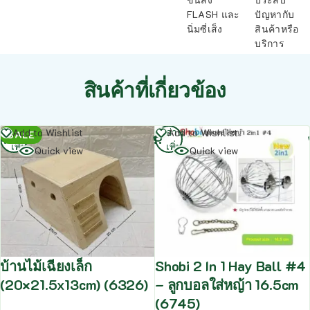
FLASH และ
ปัญหากับ
นิ่มซี่เส็ง
สินค้าหรือ
บริการ
สินค้าที่เกี่ยวข้อง
อ่าน
อ่าน
Add to Wishlist
Add to Wishlist
SALE
เพิ่ม
เพิ่ม
Quick view
Quick view
บ้านไม้เฉียงเล็ก
Shobi 2 In 1 Hay Ball #4
(20×21.5x13cm) (6326)
– ลูกบอลใส่หญ้า 16.5cm
(6745)