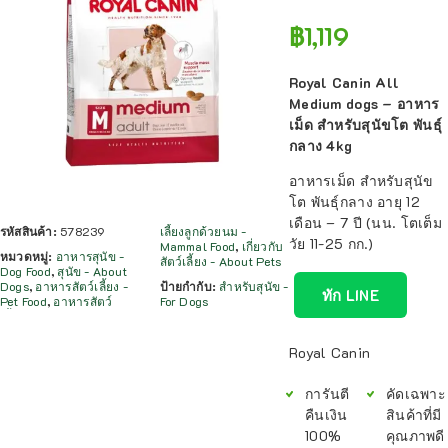
฿
1,119
Royal Canin All
Medium dogs – อาหาร
เม็ด สำหรับสุนัขโต พันธุ์
กลาง 4kg
อาหารเม็ด สำหรับสุนัข
โต พันธุ์กลาง อายุ 12
เดือน – 7 ปี (นน. โตเต็ม
รหัสสินค้า:
578239
เลี้ยงลูกด้วยนม -
วัย 11-25 กก.)
Mammal Food
,
เกี่ยวกับ
หมวดหมู่:
อาหารสุนัข -
สัตว์เลี้ยง - About Pets
Dog Food
,
สุนัข - About
Dogs
,
อาหารสัตว์เลี้ยง -
ป้ายกำกับ:
สำหรับสุนัข -
ทัก LINE
Pet Food
,
อาหารสัตว์
For Dogs
Royal Canin
การันตี
คัดเฉพาะ
คืนเงิน
สินค้าที่มี
100%
คุณภาพดี