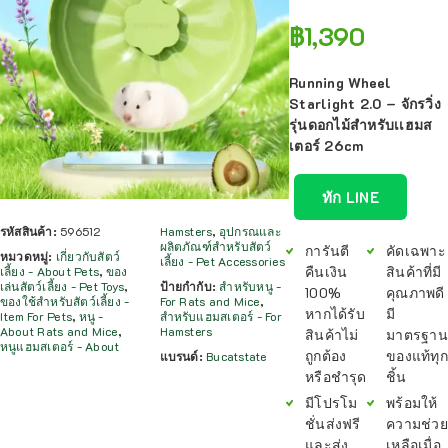
฿
1,390
Running Wheel
Starlight 2.0 – จักรวิ่ง
รุ่นดอกไม้สำหรับเเฮมส
เตอร์ 26cm
ทัก LINE
รหัสสินค้า:
596512
Hamsters
,
อุปกรณและ
ผลิตภัณฑ์สำหรับสัตว์
การันตี
คัดเฉพาะ
หมวดหมู่:
เกี่ยวกับสัตว์
เลี้ยง - Pet Accessories
คืนเงิน
สินค้าที่มี
เลี้ยง - About Pets
,
ของ
เล่นสัตว์เลี้ยง - Pet Toys
,
ป้ายกำกับ:
สำหรับหนู -
100%
คุณภาพดี
ของใช้สำหรับสัตว์เลี้ยง -
For Rats and Mice
,
หากได้รับ
มี
Item For Pets
,
หนู -
สำหรับแฮมสเตอร์ - For
About Rats and Mice
,
Hamsters
สินค้าไม่
มาตรฐาน
หนูแฮมสเตอร์ - About
ถูกต้อง
ของแท้ทุก
แบรนด์:
Bucatstate
หรือชำรุด
ชิ้น
มีโปรโม
พร้อมให้
ชั่นส่งฟรี
ความช่วย
และส่ง
เหลือเมื่อ