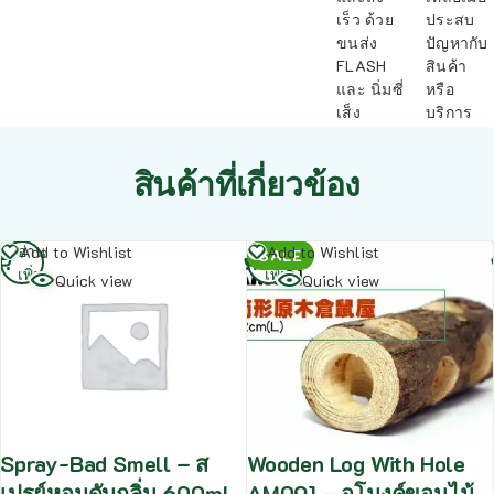
เร็ว ด้วย
ประสบ
ขนส่ง
ปัญหากับ
FLASH
สินค้า
และ นิ่มซี่
หรือ
เส็ง
บริการ
สินค้าที่เกี่ยวข้อง
อ่าน
อ่าน
Add to Wishlist
Add to Wishlist
SALE
เพิ่ม
เพิ่ม
Quick view
Quick view
Spray-Bad Smell – ส
Wooden Log With Hole
เปรย์หอมดับกลิ่น 600ml.
AM091 – อุโมงค์ขอนไม้