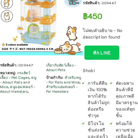
รหัสสินค้า:
009447
฿
450
ไม่พบคำอธิบาย - No
description found
ทัก LINE
รหัสสินค้า:
009447
เกี่ยวกับสัตว์เลี้ยง -
About Pets
Shobi
หมวดหมู่:
กรงสัตว์
เลี้ยง - Pet Cages
,
หนู
ป้ายกำกับ:
สำหรับหนู
- About Rats and
- For Rats and Mice
,
การันตีคืน
คัดเฉพาะ
Mice
,
หนูแฮมสเตอร์ -
สำหรับแฮมสเตอร์ -
เงิน 100%
สินค้าที่มี
About Hamsters
,
For Hamsters
หากได้รับ
คุณภาพดี
สินค้าไม่ถูก
มีมาตรฐาน
ต้องหรือ
ของแท้ทุก
ชำรุด
ชิ้น
มีโปรโม
พร้อมให้
ชั่นส่งฟรี
ความช่วย
และส่งเร็ว
เหลือเมื่อ