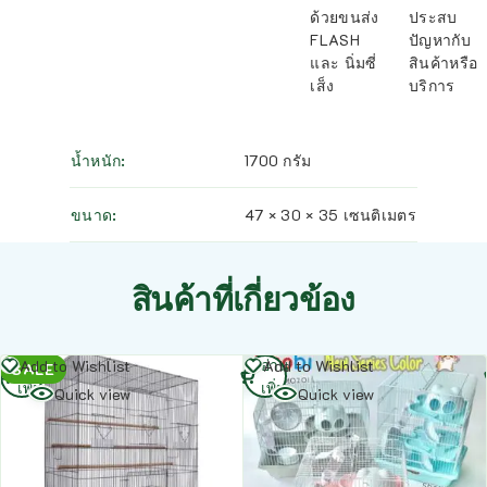
ด้วยขนส่ง
ประสบ
FLASH
ปัญหากับ
และ นิ่มซี่
สินค้าหรือ
เส็ง
บริการ
น้ำหนัก
1700 กรัม
ขนาด
47 × 30 × 35 เซนติเมตร
สินค้าที่เกี่ยวข้อง
อ่าน
อ่าน
Add to Wishlist
Add to Wishlist
SALE
เพิ่ม
เพิ่ม
Quick view
Quick view