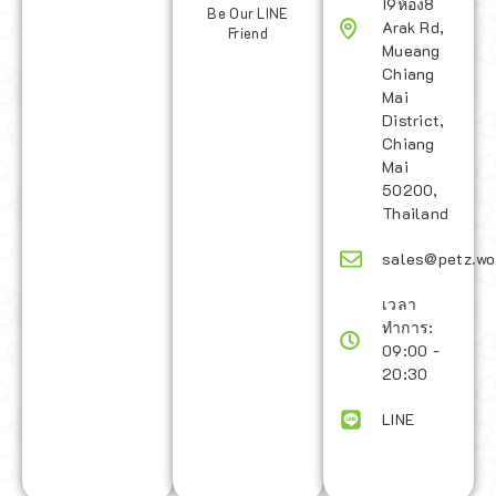
19ห้อง8
Be Our LINE
Arak Rd,
Friend
Mueang
Chiang
Mai
District,
Chiang
Mai
50200,
Thailand
sales@petz.wo
เวลา
ทำการ:
09:00 -
20:30
LINE