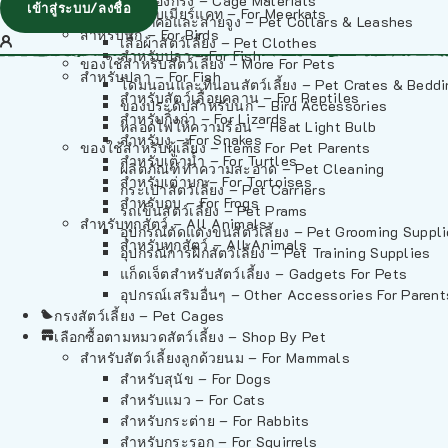
วัสดุรองกรง – Cage Materials
เข้าสู่ระบบ/ลงชื่อ
สำหรับเมียร์แคท – For Meerkats
ปลอกคอและสายจูง – Pet Collars & Leashes
สำหรับนก – For Birds
เสื้อผ้าสัตว์เลี้ยง – Pet Clothes
สำหรับปลา – For Fish
ของใช้สำหรับสัตว์เลี้ยง – More For Pets
สำหรับปลา – For Fish
โดมนอนและที่นอนสัตว์เลี้ยง – Pet Crates & Bedd
สำหรับสัตว์เลื้อยคลาน – For Reptiles
ของประดับสำหรับนก – Bird Accessories
สำหรับกิ้งก่า – For Lizards
หลอดไฟให้ความร้อน – Heat Light Bulb
สำหรับงู – For Snakes
ของใช้สำหรับผู้เลี้ยง – Items For Pet Parents
สำหรับเต่าน้ำ – For Turtles
ผลิตภัณฑ์ทำความสะอาด – Pet Cleaning
สำหรับเต่าบก – For Tortoises
กระเป๋าสัตว์เลี้ยง – Pet Carriers
สำหรับกบ – For Frogs
รถเข็นสัตว์เลี้ยง – Pet Prams
สำหรับทุกสัตว์ – All Animals
อุปกรณ์ตัดแต่งขนสัตว์เลี้ยง – Pet Grooming Suppl
สำหรับทุกสัตว์ – All Animals
อุปกรณ์การฝึกสัตว์เลี้ยง – Pet Training Supplies
แก็ดเจ็ตสำหรับสัตว์เลี้ยง – Gadgets For Pets
อุปกรณ์เสริมอื่นๆ – Other Accessories For Parent
กรงสัตว์เลี้ยง – Pet Cages
เลือกซื้อตามหมวดสัตว์เลี้ยง – Shop By Pet
สำหรับสัตว์เลี้ยงลูกด้วยนม – For Mammals
สำหรับสุนัข – For Dogs
สำหรับแมว – For Cats
สำหรับกระต่าย – For Rabbits
สำหรับกระรอก – For Squirrels