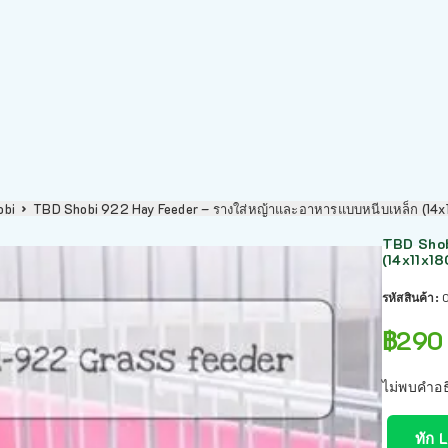
obi
TBD Shobi 922 Hay Feeder – รางใส่หญ้าและอาหารแบบหนีบเหล็ก (14
TBD Shob
(14x11x1
รหัสสินค้า:
฿
290
ไม่พบคำอธ
ทัก 