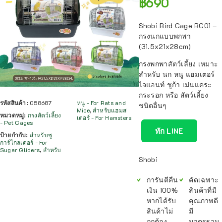
฿
690
Shobi Bird Cage BC01 –
กรงนกแบบพกพา
(31.5x21x28cm)
กรงพกพาสัตว์เลี้ยง เหมาะ
สำหรับ นก หนู แฮมเตอร์
ไจแอนท์ ชูก้า เม่นแคระ
กระรอก หรือ สัตว์เลี้ยง
รหัสสินค้า:
058687
หนู - For Rats and
ชนิดอื่นๆ
Mice
,
สำหรับแฮมส
หมวดหมู่:
กรงสัตว์เลี้ยง
เตอร์ - For Hamsters
- Pet Cages
ทัก LINE
ป้ายกำกับ:
สำหรับชู
การ์ไกลเดอร์ - For
Sugar Gliders
,
สำหรับ
Shobi
การันตีคืน
คัดเฉพาะ
เงิน 100%
สินค้าที่มี
หากได้รับ
คุณภาพดี
สินค้าไม่
มี
ถูกต้อง
มาตรฐาน