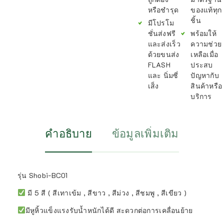
หรือชำรุด
ของแท้ทุก
ชิ้น
มีโปรโม
ชั่นส่งฟรี
พร้อมให้
และส่งเร็ว
ความช่วย
ด้วยขนส่ง
เหลือเมื่อ
FLASH
ประสบ
และ นิ่มซี่
ปัญหากับ
เส็ง
สินค้าหรือ
บริการ
คำอธิบาย
ข้อมูลเพิ่มเติม
รุ่น Shobi-BC01
มี 5 สี ( สีเทาเข้ม , สีขาว , สีม่วง , สีชมพู , สีเขียว )
มีหูหิ้วแข็งแรงรับน้ำหนักได้ดี สะดวกต่อการเคลื่อนย้าย