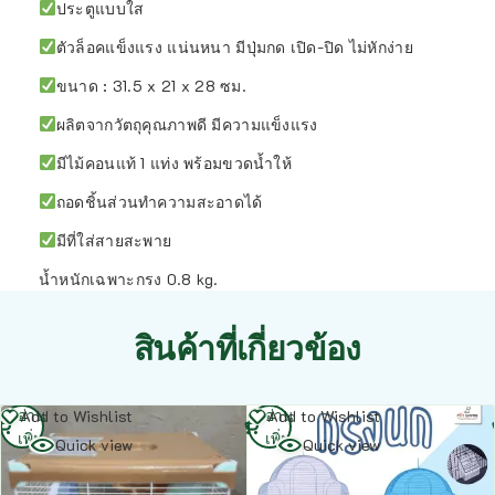
ประตูแบบใส
ตัวล็อคแข็งแรง แน่นหนา มีปุ่มกด เปิด-ปิด ไม่หักง่าย
ขนาด : 31.5 x 21 x 28 ซม.
ผลิตจากวัตถุคุณภาพดี มีความแข็งแรง
มีไม้คอนแท้ 1 แท่ง พร้อมขวดน้ำให้
ถอดชิ้นส่วนทำความสะอาดได้
มีที่ใส่สายสะพาย
น้ำหนักเฉพาะกรง 0.8 kg.
สินค้าที่เกี่ยวข้อง
อ่าน
อ่าน
Add to Wishlist
Add to Wishlist
เพิ่ม
เพิ่ม
Quick view
Quick view