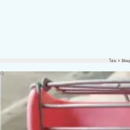
โฮม
Sho