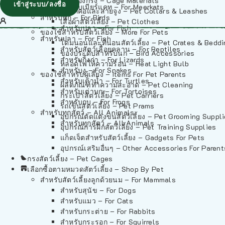
วัสดุรองกรง – Cage Materials
เข้าสู่ระบบ/ลงชื่อ
สำหรับเมียร์แคท – For Meerkats
ปลอกคอและสายจูง – Pet Collars & Leashes
สำหรับนก – For Birds
เสื้อผ้าสัตว์เลี้ยง – Pet Clothes
สำหรับปลา – For Fish
ของใช้สำหรับสัตว์เลี้ยง – More For Pets
สำหรับปลา – For Fish
โดมนอนและที่นอนสัตว์เลี้ยง – Pet Crates & Bedd
สำหรับสัตว์เลื้อยคลาน – For Reptiles
ของประดับสำหรับนก – Bird Accessories
สำหรับกิ้งก่า – For Lizards
หลอดไฟให้ความร้อน – Heat Light Bulb
สำหรับงู – For Snakes
ของใช้สำหรับผู้เลี้ยง – Items For Pet Parents
สำหรับเต่าน้ำ – For Turtles
ผลิตภัณฑ์ทำความสะอาด – Pet Cleaning
สำหรับเต่าบก – For Tortoises
กระเป๋าสัตว์เลี้ยง – Pet Carriers
สำหรับกบ – For Frogs
รถเข็นสัตว์เลี้ยง – Pet Prams
สำหรับทุกสัตว์ – All Animals
อุปกรณ์ตัดแต่งขนสัตว์เลี้ยง – Pet Grooming Suppl
สำหรับทุกสัตว์ – All Animals
อุปกรณ์การฝึกสัตว์เลี้ยง – Pet Training Supplies
แก็ดเจ็ตสำหรับสัตว์เลี้ยง – Gadgets For Pets
อุปกรณ์เสริมอื่นๆ – Other Accessories For Parent
กรงสัตว์เลี้ยง – Pet Cages
เลือกซื้อตามหมวดสัตว์เลี้ยง – Shop By Pet
สำหรับสัตว์เลี้ยงลูกด้วยนม – For Mammals
สำหรับสุนัข – For Dogs
สำหรับแมว – For Cats
สำหรับกระต่าย – For Rabbits
สำหรับกระรอก – For Squirrels