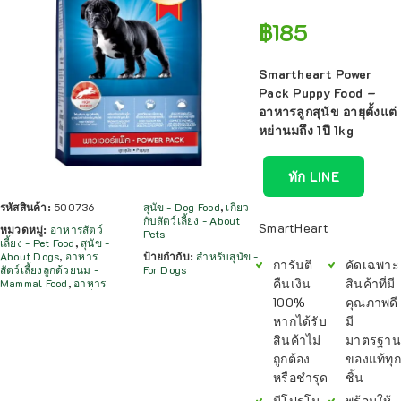
฿
185
Smartheart Power
Pack Puppy Food –
อาหารลูกสุนัข อายุตั้งแต่
หย่านมถึง 1ปี 1kg
ทัก LINE
รหัสสินค้า:
500736
สุนัข - Dog Food
,
เกี่ยว
กับสัตว์เลี้ยง - About
SmartHeart
หมวดหมู่:
อาหารสัตว์
Pets
เลี้ยง - Pet Food
,
สุนัข -
About Dogs
,
อาหาร
ป้ายกำกับ:
สำหรับสุนัข -
การันตี
คัดเฉพาะ
สัตว์เลี้ยงลูกด้วยนม -
For Dogs
คืนเงิน
สินค้าที่มี
Mammal Food
,
อาหาร
100%
คุณภาพดี
หากได้รับ
มี
สินค้าไม่
มาตรฐาน
ถูกต้อง
ของแท้ทุก
หรือชำรุด
ชิ้น
มีโปรโม
พร้อมให้