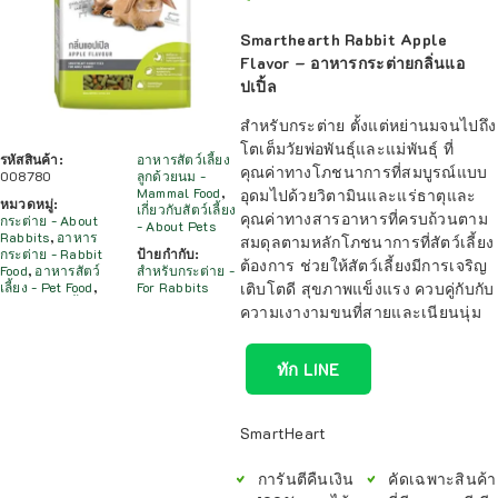
Smarthearth Rabbit Apple
Flavor – อาหารกระต่ายกลิ่นแอ
ปเปิ้ล
สำหรับกระต่าย ตั้งแต่หย่านมจนไปถึง
โตเต็มวัยพ่อพันธุ์และแม่พันธุ์ ที่
รหัสสินค้า:
อาหารสัตว์เลี้ยง
คุณค่าทางโภชนาการที่สมบูรณ์แบบ
008780
ลูกด้วยนม -
Mammal Food
,
อุดมไปด้วยวิตามินและแร่ธาตุและ
หมวดหมู่:
เกี่ยวกับสัตว์เลี้ยง
คุณค่าทางสารอาหารที่ครบถ้วนตาม
กระต่าย - About
- About Pets
Rabbits
,
อาหาร
สมดุลตามหลักโภชนาการที่สัตว์เลี้ยง
กระต่าย - Rabbit
ป้ายกำกับ:
ต้องการ ช่วยให้สัตว์เลี้ยงมีการเจริญ
Food
,
อาหารสัตว์
สำหรับกระต่าย -
เลี้ยง - Pet Food
,
For Rabbits
เติบโตดี สุขภาพแข็งแรง ควบคู่กับกับ
ความเงางามขนที่สายและเนียนนุ่ม
ทัก LINE
SmartHeart
การันตีคืนเงิน
คัดเฉพาะสินค้า