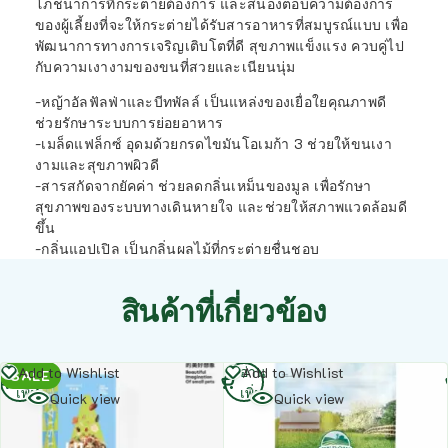
โภชนาการที่กระต่ายต้องการ และสนองตอบความต้องการ
ของผู้เลี้ยงที่จะให้กระต่ายได้รับสารอาหารที่สมบูรณ์แบบ เพื่อ
พัฒนาการทางการเจริญเติบโตที่ดี สุขภาพแข็งแรง ควบคู่ไป
กับความเงางามของขนที่สวยและเนียนนุ่ม
-หญ้าอัลฟัลฟ่าและบีทพัลล์ เป็นแหล่งของเยื่อใยคุณภาพดี
ช่วยรักษาระบบการย่อยอาหาร
-เมล็ดแฟล็กซ์ อุดมด้วยกรดไขมันโอเมก้า 3 ช่วยให้ขนเงา
งามและสุขภาพผิวดี
-สารสกัดจากยัคค่า ช่วยลดกลิ่นเหม็นของมูล เพื่อรักษา
สุขภาพของระบบทางเดินหายใจ และช่วยให้สภาพแวดล้อมดี
ขึ้น
-กลิ่นแอปเปิล เป็นกลิ่นผลไม้ที่กระต่ายชื่นชอบ
สินค้าที่เกี่ยวข้อง
อ่าน
อ่าน
Add to Wishlist
Add to Wishlist
SALE
เพิ่ม
เพิ่ม
Quick view
Quick view