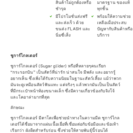
สินค้าไม่ถูกต้องหรือ
มาตรฐาน ของแท้
ชำรุด
ทุกชิ้น
มีโปรโมชั่นส่งฟรี
พร้อมให้ความช่วย
และส่งเร็ว ด้วย
เหลือเมื่อประสบ
ขนส่ง FLASH และ
ปัญหากับสินค้าหรือ
นิ่มซี่เส็ง
บริการ
ชูการ์ไกลเดอร์
ชูการ์ไกลเดอร์ (Sugar glider) หรือที่หลายๆคนเรียก
“กระรอกบิน” เป็นสัตว์ที่น่ารัก น่าสนใจ มีพลัง และอยากรู้
อยากเห็น ซึ่งเพิ่งได้รับความนิยมในฐานะสัตว์เลี้ยง แม้ว่าพวก
มันจะดูเหมือนสัตว์ฟันแทะ แต่จริงๆ แล้วพวกมันเป็นเป็นสัตว์
ที่มีกระเป๋าหน้าท้องขนาดเล็ก ซึ่งมีความเกี่ยวข้องกับจิงโจ้
และโคอาล่ามากที่สุด
ลักษณะ
ชูการ์ไกลเดอร์ มีตาโตเพื่อช่วยนำทางในความมืด ชูการ์ไกล
เดอร์ได้ชื่อมาจากแผ่นเนื้อเยื่อที่เชื่อมต่อกับข้อมือและข้อเท้า
เรียกว่า ผังผืดสำหรับร่อน ซึ่งช่วยให้สายพันธุ์นี้ร่อนได้