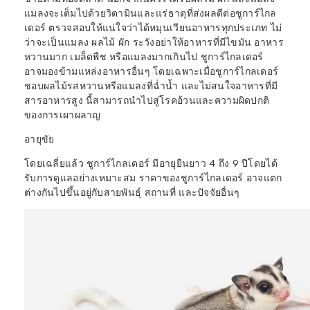
แมลงจะเต็มไปด้วยวิตามินและแร่ธาตุที่ส่งผลดีต่อชูการ์ไกล
เดอร์ ตรวจสอบให้แน่ใจว่าได้หมุนเวียนอาหารทุกประเภท ไม่
ว่าจะเป็นแมลง ผลไม้ ผัก ระวังอย่าให้อาหารที่มีไขมัน อาหาร
หวานมาก เมล็ดพืช หรือแมลงมากเกินไป ชูการ์ไกลเดอร์
อาจมองข้ามแหล่งอาหารอื่นๆ โดยเฉพาะเมื่อชูการ์ไกลเดอร์
ชอบผลไม้รสหวานหรือแมลงที่ฉ่ำน้ำ และไม่สนใจอาหารที่มี
สารอาหารสูง นี้สามารถนำไปสู่โรคอ้วนและความผิดปกติ
ของการเผาผลาญ
อายุขัย
โดยเฉลี่ยแล้ว ชูการ์ไกลเดอร์ มีอายุยืนยาว 4 ถึง 9 ปีโดยได้
รับการดูแลอย่างเหมาะสม ราคาของชูการ์ไกลเดอร์ อาจแตก
ต่างกันไปขึ้นอยู่กับสายพันธุ์ สถานที่ และปัจจัยอื่นๆ