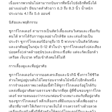
เนื่องจากพวกมันไม่สามารถบินจากที่หนึ่งไปยังอีกที่หนึ่งได้
อย่างแม่นยำ มีขนาดลำตัวยาว 6.3 ถึง 8.3 นิ้ว น้ำหนัก
ประมาณ 4.1 ถึง 5.6 ออนซ์
นิสัยและพฤติกรรม
ชูการ์ไกลเดอร์ สามารถเป็นสัตว์เลี้ยงแสนวิเศษและเชื่องกับ
คนได้ หากได้รับการดูแลอย่างใกล้ชิด และเล่นด้วยเป็น
ประจำ ชูการ์ไกลเดอร์มีอายุถึง 15 ปี พวกเขาเป็นสัตว์สังคม
และอาศัยอยู่ในกลุ่ม 5-12 ตัวในป่า ชูการ์ไกลเดอร์เปล่งเสียง
บ่อยครั้ง(เห่าคล้ายสุนัข)และมักจะเชื่อฟัง แต่จะกัดเมื่อกลัว
เครียด เจ็บปวด หรือเข้าสังคมได้ไม่ดี
การเลี้ยงดูและที่อยู่อาศัย
ชูการ์ไกลเดอร์มาจากออสเตรเลียและนิวกินี ซึ่งการใช้ชีวิต
ส่วนใหญ่อยู่บนต้นไม้โดยร่อนจากต้นไม้หนึ่งไปอีกต้นหนึ่ง
การจำลองสภาพแวดล้อมนี้ทำให้ชูการ์ไกลเดอร์อยู่ใกล้กับ
แหล่งที่อยู่อาศัยตามธรรมชาติมากที่สุด ผู้ที่ชื่นชอบชูการ์ไกล
เดอร์ หลายคนมองว่า
กรงนก
ค่อนข้างเหมาะสมกับที่อยู่อาศัย
ของชูการ์ไกลเดอร์ หลีกเลี่ยงกรงที่มีแถบแนวตั้งเพียงอย่าง
เดียวที่อาจทำให้เกิดการบาดเจ็บได้ กรงควรสร้างด้วยลวด
เคลือบกันสนิมซึ่งมีที่สำหรับให้ชูการ์ไกลเดอร์ปีนและคว้า