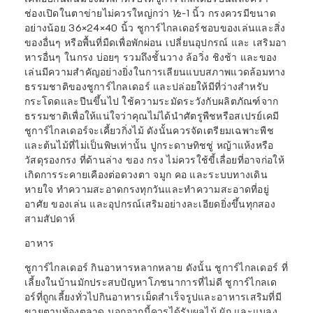
ช่องเปิดในตาข่ายไม่ควรใหญ่กว่า ½-1 นิ้ว กรงควรมีขนาด
อย่างน้อย 36×24×40 นิ้ว ชูการ์ไกลเดอร์ชอบของเล่นและสิ่ง
ของอื่นๆ หรือพื้นที่มืดเพื่อพักผ่อน เปลี่ยนอุปกรณ์ และ เสริมอา
หารอื่นๆ ในกรง บ่อยๆ รวมถึงชั้นวาง
ล้อวิ่ง
ชิงช้า และของ
เล่นมีความสำคัญอย่างยิ่งในการเลียนแบบสภาพแวดล้อมทาง
ธรรมชาติของชูการ์ไกลเดอร์ และปล่อยให้มีที่ว่างสำหรับ
กระโดดและปีนขึ้นไป ใช้ความระมัดระวังกับผลิตภัณฑ์จาก
ธรรมชาติเพื่อให้แน่ใจว่าคุณไม่ได้นำศัตรูพืชหรือสเปรย์เคมี
ชูการ์ไกลเดอร์จะเคี้ยวกิ่งไม้ ดังนั้นควรจัดเตรียมเฉพาะพืช
และต้นไม้ที่ไม่เป็นพิษเท่านั้น ปูกระดาษทิชชู่ หญ้าแห้งหรือ
วั
สดุรองกรง
ที่ด้านล่าง ของ กรง ไม่ควรใช้ขี้เลื่อยที่อาจก่อให้
เกิดการระคายเคืองต่อดวงตา จมูก คอ และระบบทางเดิน
หายใจ ทำความสะอาดกรงทุกวันและทำความสะอาดที่อยู่
อาศัย ของเล่น และอุปกรณ์เสริมอย่างละเอียดยิ่งขึ้นทุกสอง
สามสัปดาห์
อาหาร
ชูการ์ไกลเดอร์ กินอาหารหลากหลาย ดังนั้น ชูการ์ไกลเดอร์ ที่
เลี้ยงในบ้านมักประสบปัญหาโภชนาการที่ไม่ดี ชูการ์ไกลเด
อร์ที่ถูกเลี้ยงทั่วไปกิน
อาหารเม็ดสำเร็จรูป
และอาหารเสริมที่มี
ขายตามท้องตลาด นอกจากนี้ควรได้รับผลไม้ ผัก และแมลง