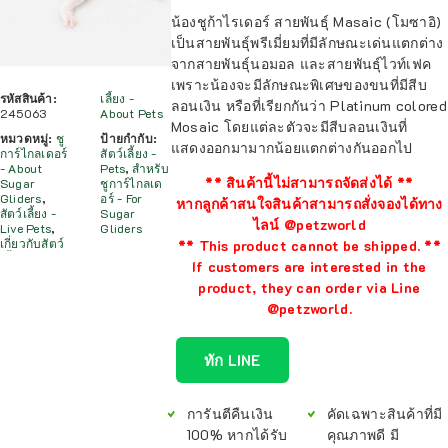
น้องชูก้าไรเดอร์ สายพันธุ์ Masaic (โมซาอิ)
เป็นสายพันธุ์พรีเมี่ยมที่มีลักษณะเด่นแตกต่าง
จากสายพันธุ์นอมอล และสายพันธุ์ไวท์เฟค
เพราะน้องจะมีลักษณะพิเศษของขนที่มีสีบ
รหัสสินค้า:
เลี้ยง -
ลอนเงิน หรือที่เรียกกันว่า Platinum colored
245063
About Pets
Mosaic โดยแต่ละตัวจะมีสีบลอนเงินที่
หมวดหมู่:
ชู
ป้ายกำกับ:
แสดงออกมามากน้อยแตกต่างกันออกไป
การ์ไกลเดอร์
สัตว์เลี้ยง -
- About
Pets
,
สำหรับ
** สินค้านี้ไม่สามารถจัดส่งได้ **
Sugar
ชูการ์ไกลเด
Gliders
,
อร์ - For
หากลูกค้าสนใจสินค้าสามารถสั่งจองได้ทาง
สัตว์เลี้ยง -
Sugar
ไลน์ @petzworld
Live Pets
,
Gliders
เกี่ยวกับสัตว์
** This product cannot be shipped. **
If customers are interested in the
product, they can order via Line
@petzworld.
ทัก LINE
การันตีคืนเงิน
คัดเฉพาะสินค้าที่มี
100% หากได้รับ
คุณภาพดี มี