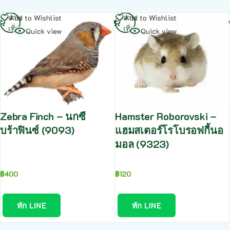
อ่าน
อ่าน
Add to Wishlist
Add to Wishlist
เพิ่ม
เพิ่ม
Quick view
Quick view
Zebra Finch – นกซี
Hamster Roborovski –
บร้าฟินซ์ (9093)
แฮมสเตอร์โรโบรอฟกี้นอ
มอล (9323)
฿
400
฿
120
ทัก LINE
ทัก LINE