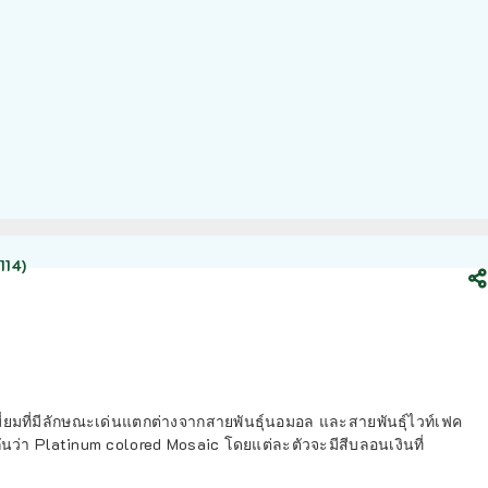
)
114)
ีเมี่ยมที่มีลักษณะเด่นแตกต่างจากสายพันธุ์นอมอล และสายพันธุ์ไวท์เฟค
กันว่า Platinum colored Mosaic โดยแต่ละตัวจะมีสีบลอนเงินที่