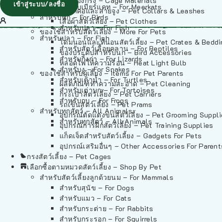
วัสดุรองกรง – Cage Materials
เข้าสู่ระบบ/ลงชื่อ
สำหรับเมียร์แคท – For Meerkats
ปลอกคอและสายจูง – Pet Collars & Leashes
สำหรับนก – For Birds
เสื้อผ้าสัตว์เลี้ยง – Pet Clothes
สำหรับปลา – For Fish
ของใช้สำหรับสัตว์เลี้ยง – More For Pets
สำหรับปลา – For Fish
โดมนอนและที่นอนสัตว์เลี้ยง – Pet Crates & Bedd
สำหรับสัตว์เลื้อยคลาน – For Reptiles
ของประดับสำหรับนก – Bird Accessories
สำหรับกิ้งก่า – For Lizards
หลอดไฟให้ความร้อน – Heat Light Bulb
สำหรับงู – For Snakes
ของใช้สำหรับผู้เลี้ยง – Items For Pet Parents
สำหรับเต่าน้ำ – For Turtles
ผลิตภัณฑ์ทำความสะอาด – Pet Cleaning
สำหรับเต่าบก – For Tortoises
กระเป๋าสัตว์เลี้ยง – Pet Carriers
สำหรับกบ – For Frogs
รถเข็นสัตว์เลี้ยง – Pet Prams
สำหรับทุกสัตว์ – All Animals
อุปกรณ์ตัดแต่งขนสัตว์เลี้ยง – Pet Grooming Suppl
สำหรับทุกสัตว์ – All Animals
อุปกรณ์การฝึกสัตว์เลี้ยง – Pet Training Supplies
แก็ดเจ็ตสำหรับสัตว์เลี้ยง – Gadgets For Pets
อุปกรณ์เสริมอื่นๆ – Other Accessories For Parent
กรงสัตว์เลี้ยง – Pet Cages
เลือกซื้อตามหมวดสัตว์เลี้ยง – Shop By Pet
สำหรับสัตว์เลี้ยงลูกด้วยนม – For Mammals
สำหรับสุนัข – For Dogs
สำหรับแมว – For Cats
สำหรับกระต่าย – For Rabbits
สำหรับกระรอก – For Squirrels