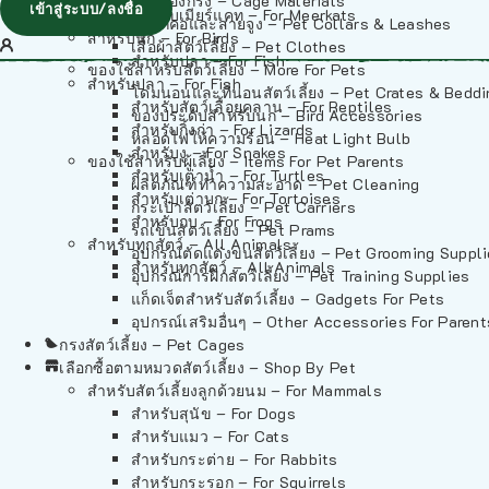
วัสดุรองกรง – Cage Materials
เข้าสู่ระบบ/ลงชื่อ
สำหรับเมียร์แคท – For Meerkats
ปลอกคอและสายจูง – Pet Collars & Leashes
สำหรับนก – For Birds
เสื้อผ้าสัตว์เลี้ยง – Pet Clothes
สำหรับปลา – For Fish
ของใช้สำหรับสัตว์เลี้ยง – More For Pets
สำหรับปลา – For Fish
โดมนอนและที่นอนสัตว์เลี้ยง – Pet Crates & Bedd
สำหรับสัตว์เลื้อยคลาน – For Reptiles
ของประดับสำหรับนก – Bird Accessories
สำหรับกิ้งก่า – For Lizards
หลอดไฟให้ความร้อน – Heat Light Bulb
สำหรับงู – For Snakes
ของใช้สำหรับผู้เลี้ยง – Items For Pet Parents
สำหรับเต่าน้ำ – For Turtles
ผลิตภัณฑ์ทำความสะอาด – Pet Cleaning
สำหรับเต่าบก – For Tortoises
กระเป๋าสัตว์เลี้ยง – Pet Carriers
สำหรับกบ – For Frogs
รถเข็นสัตว์เลี้ยง – Pet Prams
สำหรับทุกสัตว์ – All Animals
อุปกรณ์ตัดแต่งขนสัตว์เลี้ยง – Pet Grooming Suppl
สำหรับทุกสัตว์ – All Animals
อุปกรณ์การฝึกสัตว์เลี้ยง – Pet Training Supplies
แก็ดเจ็ตสำหรับสัตว์เลี้ยง – Gadgets For Pets
อุปกรณ์เสริมอื่นๆ – Other Accessories For Parent
กรงสัตว์เลี้ยง – Pet Cages
เลือกซื้อตามหมวดสัตว์เลี้ยง – Shop By Pet
สำหรับสัตว์เลี้ยงลูกด้วยนม – For Mammals
สำหรับสุนัข – For Dogs
สำหรับแมว – For Cats
สำหรับกระต่าย – For Rabbits
สำหรับกระรอก – For Squirrels