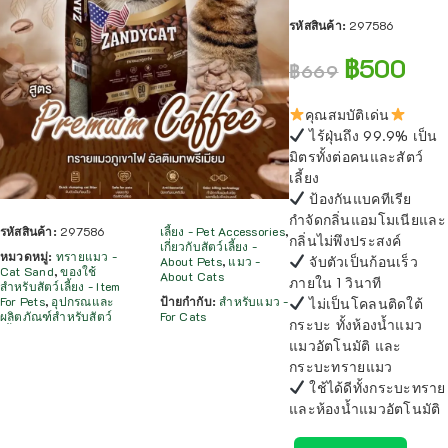
รหัสสินค้า:
297586
฿
500
฿
669
คุณสมบัติเด่น
ไร้ฝุ่นถึง 99.9% เป็น
มิตรทั้งต่อคนและสัตว์
เลี้ยง
ป้องกันแบคทีเรีย
กำจัดกลิ่นแอมโมเนียและ
รหัสสินค้า:
297586
เลี้ยง - Pet Accessories
,
กลิ่นไม่พึงประสงค์
เกี่ยวกับสัตว์เลี้ยง -
หมวดหมู่:
ทรายแมว -
จับตัวเป็นก้อนเร็ว
About Pets
,
แมว -
Cat Sand
,
ของใช้
About Cats
ภายใน 1 วินาที
สำหรับสัตว์เลี้ยง - Item
For Pets
,
อุปกรณและ
ป้ายกำกับ:
สำหรับแมว -
ไม่เป็นโคลนติดใต้
ผลิตภัณฑ์สำหรับสัตว์
For Cats
กระบะ ทั้งห้องน้ำแมว
แมวอัตโนมัติ และ
กระบะทรายแมว
ใช้ได้ดีทั้งกระบะทราย
และห้องน้ำแมวอัตโนมัติ