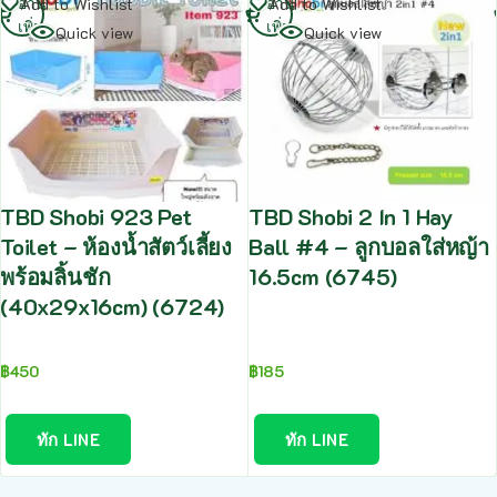
อ่าน
อ่าน
Add to Wishlist
Add to Wishlist
เพิ่ม
เพิ่ม
Quick view
Quick view
TBD Shobi 923 Pet
TBD Shobi 2 In 1 Hay
Toilet – ห้องน้ำสัตว์เลี้ยง
Ball #4 – ลูกบอลใส่หญ้า
พร้อมลิ้นชัก
16.5cm (6745)
(40x29x16cm) (6724)
฿
450
฿
185
ทัก LINE
ทัก LINE