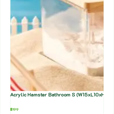
Acrylic Hamster Bathroom S (W15xL10xH6cm) 
฿
199