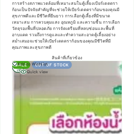
การสร้างสภาพแวดล้อมที่เหมาะสมในตู้เลี้ยงเบียร์เดดดรา
ก้อนเป็นปัจจัยสำคัญที่จะช่วยให้เบียร์เดดดราก้อนของคุณมี
สุขภาพดีและมีชีวิตที่ยืนยาว การเลือกตู้เลี้ยงที่มีขนาด
เหมาะสม การควบคุมแสง อุณหภูมิ และความชื้น การเลือก
วัสดุรองพื้นที่ปลอดภัย การจัดเตรียมที่หลบซ่อนและพื้นที่
อาบแดด รวมถึงการดูแลและทำความสะอาดตู้เลี้ยงอย่าง
สม่ำเสมอจะช่วยให้เบียร์เดดดราก้อนของคุณมีชีวิตที่มี
คุณภาพและสุขภาพดี
สินค้าที่เกี่ยวข้อง
อ่าน
Add to Wishlist
SALE
OUT OF STOCK
เพิ่ม
Quick view