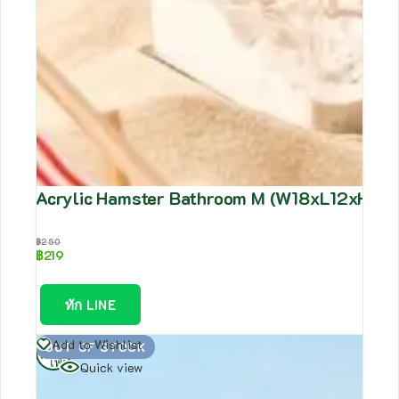
Acrylic Hamster Bathroom M (W18xL12xH8.5cm
฿
250
฿
219
ทัก LINE
อ่าน
Add to Wishlist
OUT OF STOCK
เพิ่ม
Quick view