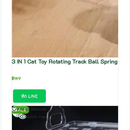
3 IN 1 Cat Toy Rotating Track Ball Spring L
฿
149
ทัก LINE
อ่าน
Add to Wishlist
SALE
เพิ่ม
Quick view