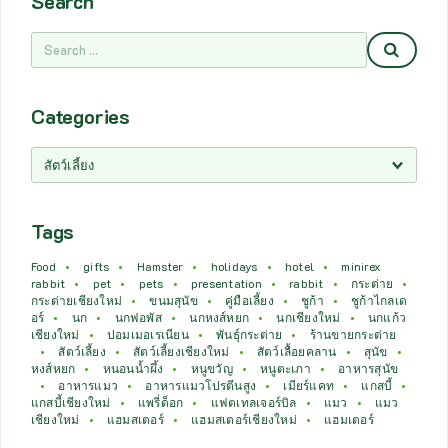
Search
Categories
Tags
Food
gifts
Hamster
holidays
hotel
minirex
rabbit
pet
pets
presentation
rabbit
กระต่าย
กระต่ายเชียงใหม่
ขนมสุนัข
คู่มือเลี้ยง
ชูก้า
ชูก้าไกลเด
อร์
นก
นกฟอพัส
นกหงส์หยก
นกเชียงใหม่
นกแก้ว
เชียงใหม่
ปอมเมอเรเนียน
พันธุ์กระต่าย
ร้านขายกระต่าย
สัตว์เลี้ยง
สัตว์เลี้ยงเชียงใหม่
สัตว์เลื้อยคลาน
สุนัข
หงส์หยก
หนอนน้ำผึ้ง
หนูขวัญ
หนูตะเภา
อาหารสุนัข
อาหารแมว
อาหารแมวโปรตีนสูง
เมียร์แคท
แกสบี้
แกสบี้เชียงใหม่
แพรี่ด็อก
แฟตเทลเจอร์บิล
แมว
แมว
เชียงใหม่
แฮมสเตอร์
แฮมสเตอร์เชียงใหม่
แฮมเตอร์