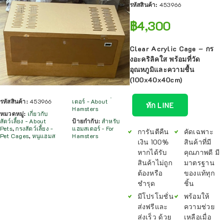
รหัสสินค้า:
453966
฿
4,300
Clear Acrylic Cage – กร
งอะคริลิคใส พร้อมที่วัด
อุณหภูมิและความชื้น
(100x40x40cm)
รหัสสินค้า:
453966
เตอร์ - About
ทัก LINE
Hamsters
หมวดหมู่:
เกี่ยวกับ
สัตว์เลี้ยง - About
ป้ายกำกับ:
สำหรับ
Pets
,
กรงสัตว์เลี้ยง -
แฮมสเตอร์ - For
การันตีคืน
คัดเฉพาะ
Pet Cages
,
หนูแฮมส
Hamsters
เงิน 100%
สินค้าที่มี
หากได้รับ
คุณภาพดี มี
สินค้าไม่ถูก
มาตรฐาน
ต้องหรือ
ของแท้ทุก
ชำรุด
ชิ้น
มีโปรโมชั่น
พร้อมให้
ส่งฟรีและ
ความช่วย
ส่งเร็ว ด้วย
เหลือเมื่อ