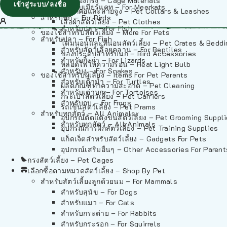
วัสดุรองกรง – Cage Materials
เข้าสู่ระบบ/ลงชื่อ
สำหรับเมียร์แคท – For Meerkats
ปลอกคอและสายจูง – Pet Collars & Leashes
สำหรับนก – For Birds
เสื้อผ้าสัตว์เลี้ยง – Pet Clothes
สำหรับปลา – For Fish
ของใช้สำหรับสัตว์เลี้ยง – More For Pets
สำหรับปลา – For Fish
โดมนอนและที่นอนสัตว์เลี้ยง – Pet Crates & Bedd
สำหรับสัตว์เลื้อยคลาน – For Reptiles
ของประดับสำหรับนก – Bird Accessories
สำหรับกิ้งก่า – For Lizards
หลอดไฟให้ความร้อน – Heat Light Bulb
สำหรับงู – For Snakes
ของใช้สำหรับผู้เลี้ยง – Items For Pet Parents
สำหรับเต่าน้ำ – For Turtles
ผลิตภัณฑ์ทำความสะอาด – Pet Cleaning
สำหรับเต่าบก – For Tortoises
กระเป๋าสัตว์เลี้ยง – Pet Carriers
สำหรับกบ – For Frogs
รถเข็นสัตว์เลี้ยง – Pet Prams
สำหรับทุกสัตว์ – All Animals
อุปกรณ์ตัดแต่งขนสัตว์เลี้ยง – Pet Grooming Suppl
สำหรับทุกสัตว์ – All Animals
อุปกรณ์การฝึกสัตว์เลี้ยง – Pet Training Supplies
แก็ดเจ็ตสำหรับสัตว์เลี้ยง – Gadgets For Pets
อุปกรณ์เสริมอื่นๆ – Other Accessories For Parent
กรงสัตว์เลี้ยง – Pet Cages
เลือกซื้อตามหมวดสัตว์เลี้ยง – Shop By Pet
สำหรับสัตว์เลี้ยงลูกด้วยนม – For Mammals
สำหรับสุนัข – For Dogs
สำหรับแมว – For Cats
สำหรับกระต่าย – For Rabbits
สำหรับกระรอก – For Squirrels