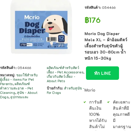
รหัสสินค้า:
054466
฿
176
Morio Dog Diaper
Male XL – ผ้าอ้อมสัตว์
เลี้ยงสำหรับสุนัขตัวผู้
รอบเอว 30-80cm น้ำ
หนัก 15-30kg
รหัสสินค้า:
054466
ผลิตภัณฑ์สำหรับสัตว์
เลี้ยง - Pet Accessories
,
ทัก LINE
หมวดหมู่:
ของใช้สำหรับ
เกี่ยวกับสัตว์เลี้ยง -
ผู้เลี้ยง - Items For Pet
About Pets
Parents
,
ผลิตภัณฑ์
ทำความสะอาด - Pet
ป้ายกำกับ:
สำหรับสุนัข -
Morio
Cleaning
,
สุนัข - About
For Dogs
Dogs
,
อุปกรณและ
การันตี
คัดเฉพาะ
คืนเงิน
สินค้าที่มี
100%
คุณภาพดี
หากได้รับ
มี
สินค้าไม่
มาตรฐาน