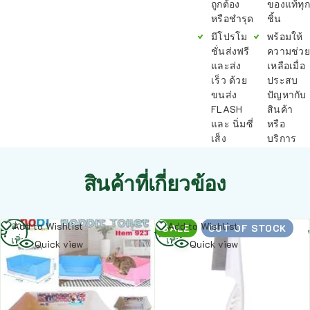
ถูกต้อง
ของแท้ทุก
หรือชำรุด
ชิ้น
มีโปรโม
พร้อมให้
ชั่นส่งฟรี
ความช่วย
และส่ง
เหลือเมื่อ
เร็ว ด้วย
ประสบ
ขนส่ง
ปัญหากับ
FLASH
สินค้า
และ นิ่มซี่
หรือ
เส็ง
บริการ
สินค้าที่เกี่ยวข้อง
อ่าน
อ่าน
Add to Wishlist
Add to Wishlist
SALE
OUT OF STOCK
เพิ่ม
เพิ่ม
Quick view
Quick view