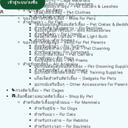
วัสดุรองกรง – Cage Materials
เข้าสู่ระบบ/ลงชื่อ
สำหรับเมียร์แคท – For Meerkats
ปลอกคอและสายจูง – Pet Collars & Leashes
สำหรับนก – For Birds
เสื้อผ้าสัตว์เลี้ยง – Pet Clothes
สำหรับปลา – For Fish
ของใช้สำหรับสัตว์เลี้ยง – More For Pets
สำหรับปลา – For Fish
โดมนอนและที่นอนสัตว์เลี้ยง – Pet Crates & Bedd
สำหรับสัตว์เลื้อยคลาน – For Reptiles
ของประดับสำหรับนก – Bird Accessories
สำหรับกิ้งก่า – For Lizards
หลอดไฟให้ความร้อน – Heat Light Bulb
สำหรับงู – For Snakes
ของใช้สำหรับผู้เลี้ยง – Items For Pet Parents
สำหรับเต่าน้ำ – For Turtles
ผลิตภัณฑ์ทำความสะอาด – Pet Cleaning
สำหรับเต่าบก – For Tortoises
กระเป๋าสัตว์เลี้ยง – Pet Carriers
สำหรับกบ – For Frogs
รถเข็นสัตว์เลี้ยง – Pet Prams
สำหรับทุกสัตว์ – All Animals
อุปกรณ์ตัดแต่งขนสัตว์เลี้ยง – Pet Grooming Suppl
สำหรับทุกสัตว์ – All Animals
อุปกรณ์การฝึกสัตว์เลี้ยง – Pet Training Supplies
แก็ดเจ็ตสำหรับสัตว์เลี้ยง – Gadgets For Pets
อุปกรณ์เสริมอื่นๆ – Other Accessories For Parent
กรงสัตว์เลี้ยง – Pet Cages
เลือกซื้อตามหมวดสัตว์เลี้ยง – Shop By Pet
สำหรับสัตว์เลี้ยงลูกด้วยนม – For Mammals
สำหรับสุนัข – For Dogs
สำหรับแมว – For Cats
สำหรับกระต่าย – For Rabbits
สำหรับกระรอก – For Squirrels