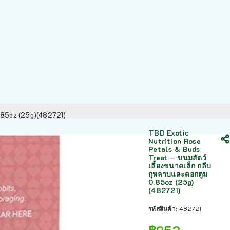
 0.85oz (25g)(482721)
TBD Exotic
Nutrition Rose
Petals & Buds
Treat – ขนมสัตว์
เลี้ยงขนาดเล็ก กลีบ
กุหลาบและดอกตูม
0.85oz (25g)
(482721)
รหัสสินค้า:
482721