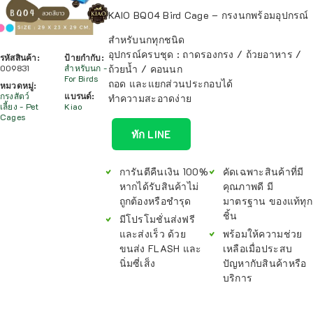
KAIO BQ04 Bird Cage – กรงนกพร้อมอุปกรณ์
สำหรับนกทุกชนิด
อุปกรณ์ครบชุด : ถาดรองกรง / ถ้วยอาหาร /
รหัสสินค้า:
ป้ายกำกับ:
009831
สำหรับนก -
ถ้วยน้ำ / คอนนก
For Birds
ถอด และแยกส่วนประกอบได้
หมวดหมู่:
กรงสัตว์
แบรนด์:
ทำความสะอาดง่าย
เลี้ยง - Pet
Kiao
Cages
ทัก LINE
การันตีคืนเงิน 100%
คัดเฉพาะสินค้าที่มี
หากได้รับสินค้าไม่
คุณภาพดี มี
ถูกต้องหรือชำรุด
มาตรฐาน ของแท้ทุก
ชิ้น
มีโปรโมชั่นส่งฟรี
และส่งเร็ว ด้วย
พร้อมให้ความช่วย
ขนส่ง FLASH และ
เหลือเมื่อประสบ
นิ่มซี่เส็ง
ปัญหากับสินค้าหรือ
บริการ