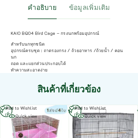
คำอธิบาย
ข้อมูลเพิ่มเติม
KAIO BQ04 Bird Cage – กรงนกพร้อมอุปกรณ์
สำหรับนกทุกชนิด
อุปกรณ์ครบชุด : ถาดรองกรง / ถ้วยอาหาร /ถ้วยน้ำ / คอน
นก
ถอด และแยกส่วนประกอบได้
ทำความสะอาดง่าย
สินค้าที่เกี่ยวข้อง
อ่าน
อ่าน
Add to Wishlist
Add to Wishlist
เพิ่ม
เพิ่ม
Quick view
Quick view