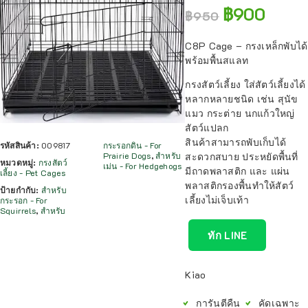
฿
900
฿
950
C8P Cage – กรงเหล็กพับได้
พร้อมพื้นสแลท
กรงสัตว์เลี้ยง ใส่สัตว์เลี้ยงได้
หลากหลายชนิด เช่น สุนัข
แมว กระต่าย นกแก้วใหญ่
สัตว์แปลก
สินค้าสามารถพับเก็บได้
รหัสสินค้า:
009817
กระรอกดิน - For
สะดวกสบาย ประหยัดพื้นที่
Prairie Dogs
,
สำหรับ
หมวดหมู่:
กรงสัตว์
เม่น - For Hedgehogs
มีถาดพลาสติก และ แผ่น
เลี้ยง - Pet Cages
พลาสติกรองพื้นทำให้สัตว์
ป้ายกำกับ:
สำหรับ
เลี้ยงไม่เจ็บเท้า
กระรอก - For
Squirrels
,
สำหรับ
ทัก LINE
Kiao
การันตีคืน
คัดเฉพาะ