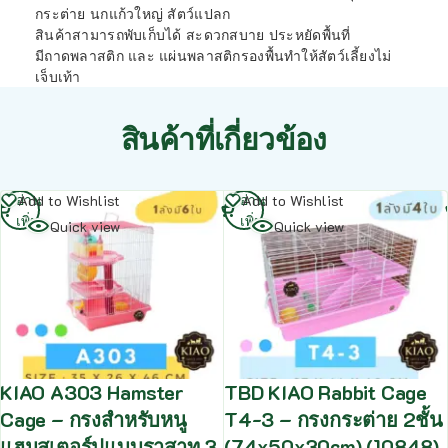
กระต่าย นกแก้วใหญ่ สัตว์แปลก
สินค้าสามารถพับเก็บได้ สะดวกสบาย ประหยัดพื้นที่
มีถาดพลาสติก และ แผ่นพลาสติกรองพื้นทำให้สัตว์เลี้ยงไม่
เจ็บเท้า
สินค้าที่เกี่ยวข้อง
อ่าน
อ่าน
Add to Wishlist
Add to Wishlist
เพิ่ม
เพิ่ม
Quick view
Quick view
KIAO A303 Hamster
TBD KIAO Rabbit Cage
Cage – กรงสำหรับหนู
T4-3 – กรงกระต่าย 2ชั้น
แฮมสเตอร์ปแบบราสาท 3
(74x50x30cm) (10848)