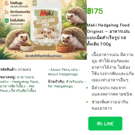
฿
175
Maki Hedgehog Food
Original – อาหารเม่น
แบบเม็ดสำเร็จรูป รส
ดั้งเดิม 700g
เนื้ออาหารเม่น มีความ
นุ่ม ทำให้เม่นกัดแทะ
อาหารได้ง่าย ไม่ต้อง
รหัสสินค้า:
013643
- About Pets
,
เม่น -
ใช้แรงจากฟันและแก้ม
About Hedgehogs
หมวดหมู่:
อาหารเม่น
เยอะเท่าอาหารอื่นๆ
แคระ - Hedgehog Food
,
ป้ายกำกับ:
สำหรับเม่น -
อาหารสัตว์เลี้ยง - Pet
For Hedgehogs
มีส่วนประกอบจาก
Food
,
เกี่ยวกับสัตว์เลี้ยง
แมลงหลากหลายชนิด
ช่วยเพิ่มความน่ากิน
ของอาหาร
ทัก LINE