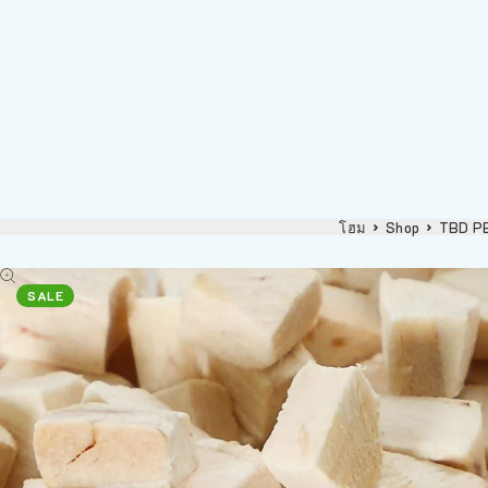
โฮม
Shop
TBD PE
SALE