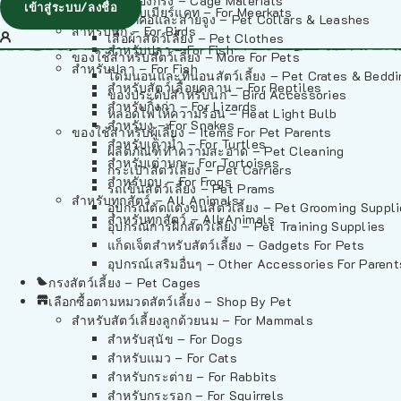
วัสดุรองกรง – Cage Materials
เข้าสู่ระบบ/ลงชื่อ
สำหรับเมียร์แคท – For Meerkats
ปลอกคอและสายจูง – Pet Collars & Leashes
สำหรับนก – For Birds
เสื้อผ้าสัตว์เลี้ยง – Pet Clothes
สำหรับปลา – For Fish
ของใช้สำหรับสัตว์เลี้ยง – More For Pets
สำหรับปลา – For Fish
โดมนอนและที่นอนสัตว์เลี้ยง – Pet Crates & Bedd
สำหรับสัตว์เลื้อยคลาน – For Reptiles
ของประดับสำหรับนก – Bird Accessories
สำหรับกิ้งก่า – For Lizards
หลอดไฟให้ความร้อน – Heat Light Bulb
สำหรับงู – For Snakes
ของใช้สำหรับผู้เลี้ยง – Items For Pet Parents
สำหรับเต่าน้ำ – For Turtles
ผลิตภัณฑ์ทำความสะอาด – Pet Cleaning
สำหรับเต่าบก – For Tortoises
กระเป๋าสัตว์เลี้ยง – Pet Carriers
สำหรับกบ – For Frogs
รถเข็นสัตว์เลี้ยง – Pet Prams
สำหรับทุกสัตว์ – All Animals
อุปกรณ์ตัดแต่งขนสัตว์เลี้ยง – Pet Grooming Suppl
สำหรับทุกสัตว์ – All Animals
อุปกรณ์การฝึกสัตว์เลี้ยง – Pet Training Supplies
แก็ดเจ็ตสำหรับสัตว์เลี้ยง – Gadgets For Pets
อุปกรณ์เสริมอื่นๆ – Other Accessories For Parent
กรงสัตว์เลี้ยง – Pet Cages
เลือกซื้อตามหมวดสัตว์เลี้ยง – Shop By Pet
สำหรับสัตว์เลี้ยงลูกด้วยนม – For Mammals
สำหรับสุนัข – For Dogs
สำหรับแมว – For Cats
สำหรับกระต่าย – For Rabbits
สำหรับกระรอก – For Squirrels