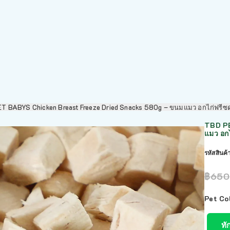
T BABYS Chicken Breast Freeze Dried Snacks 580g – ขนมแมว อกไก่ฟรีซ
TBD PE
แมว อก
รหัสสินค้
฿
650
Pet Col
ทั