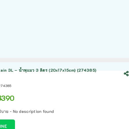
ain 3L – น้ำพุแมว 3 ลิตร (20x17x15cm) (274385)
274385
฿
390
ิบาย - No description found
LINE