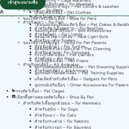
วัสดุรองกรง – Cage Materials
เข้าสู่ระบบ/ลงชื่อ
สำหรับเมียร์แคท – For Meerkats
ปลอกคอและสายจูง – Pet Collars & Leashes
สำหรับนก – For Birds
เสื้อผ้าสัตว์เลี้ยง – Pet Clothes
สำหรับปลา – For Fish
ของใช้สำหรับสัตว์เลี้ยง – More For Pets
สำหรับปลา – For Fish
โดมนอนและที่นอนสัตว์เลี้ยง – Pet Crates & Bedd
สำหรับสัตว์เลื้อยคลาน – For Reptiles
ของประดับสำหรับนก – Bird Accessories
สำหรับกิ้งก่า – For Lizards
หลอดไฟให้ความร้อน – Heat Light Bulb
สำหรับงู – For Snakes
ของใช้สำหรับผู้เลี้ยง – Items For Pet Parents
สำหรับเต่าน้ำ – For Turtles
ผลิตภัณฑ์ทำความสะอาด – Pet Cleaning
สำหรับเต่าบก – For Tortoises
กระเป๋าสัตว์เลี้ยง – Pet Carriers
สำหรับกบ – For Frogs
รถเข็นสัตว์เลี้ยง – Pet Prams
สำหรับทุกสัตว์ – All Animals
อุปกรณ์ตัดแต่งขนสัตว์เลี้ยง – Pet Grooming Suppl
สำหรับทุกสัตว์ – All Animals
อุปกรณ์การฝึกสัตว์เลี้ยง – Pet Training Supplies
แก็ดเจ็ตสำหรับสัตว์เลี้ยง – Gadgets For Pets
อุปกรณ์เสริมอื่นๆ – Other Accessories For Parent
กรงสัตว์เลี้ยง – Pet Cages
เลือกซื้อตามหมวดสัตว์เลี้ยง – Shop By Pet
สำหรับสัตว์เลี้ยงลูกด้วยนม – For Mammals
สำหรับสุนัข – For Dogs
สำหรับแมว – For Cats
สำหรับกระต่าย – For Rabbits
สำหรับกระรอก – For Squirrels