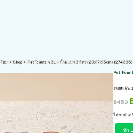
โฮม
Shop
Pet Fountain 3L – น้ำพุแมว 3 ลิตร (20x17x15cm) (274385)
Pet Fount
รหัสสินค้า:
฿
450
ไม่พบคำอธ
ทัก 