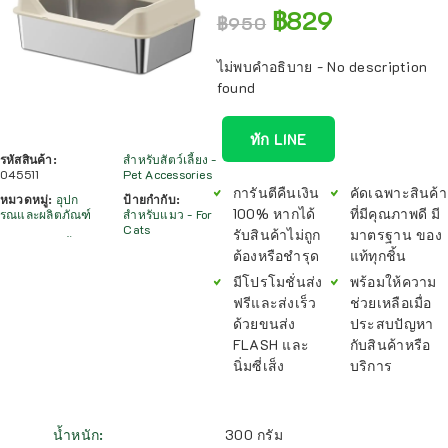
฿
829
฿
950
ไม่พบคำอธิบาย - No description
found
ทัก LINE
รหัสสินค้า:
สำหรับสัตว์เลี้ยง -
045511
Pet Accessories
การันตีคืนเงิน
คัดเฉพาะสินค้า
หมวดหมู่:
อุปก
ป้ายกำกับ:
100% หากได้
ที่มีคุณภาพดี มี
รณและผลิตภัณฑ์
สำหรับแมว - For
Cats
รับสินค้าไม่ถูก
มาตรฐาน ของ
ต้องหรือชำรุด
แท้ทุกชิ้น
มีโปรโมชั่นส่ง
พร้อมให้ความ
ฟรีและส่งเร็ว
ช่วยเหลือเมื่อ
ด้วยขนส่ง
ประสบปัญหา
FLASH และ
กับสินค้าหรือ
นิ่มซี่เส็ง
บริการ
น้ำหนัก
300 กรัม