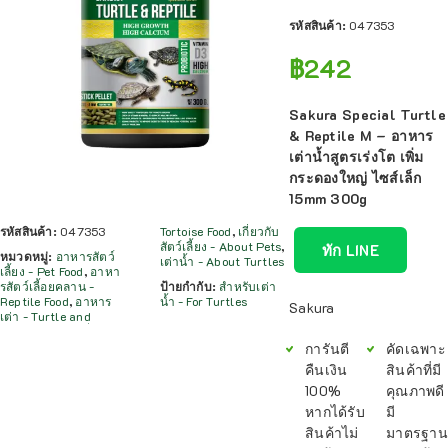
รหัสสินค้า:
047353
฿
242
Sakura Special Turtle
& Reptile M – อาหาร
เต่าน้ำสูตรเร่งโต เพิ่ม
กระดองใหญ่ ไซส์เล็ก
15mm 300g
รหัสสินค้า:
047353
Tortoise Food
,
เกี่ยวกับ
สัตว์เลี้ยง - About Pets
,
ทัก LINE
หมวดหมู่:
อาหารสัตว์
เต่าน้ำ - About Turtles
เลี้ยง - Pet Food
,
อาหา
รสัตว์เลี้อยคลาน -
ป้ายกำกับ:
สำหรับเต่า
Reptile Food
,
อาหาร
น้ำ - For Turtles
Sakura
เต่า - Turtle and
การันตี
คัดเฉพาะ
คืนเงิน
สินค้าที่มี
100%
คุณภาพดี
หากได้รับ
มี
สินค้าไม่
มาตรฐาน