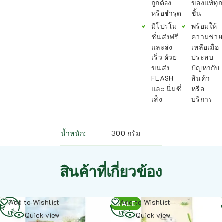
ถูกต้อง
ของแท้ทุก
หรือชำรุด
ชิ้น
มีโปรโม
พร้อมให้
ชั่นส่งฟรี
ความช่วย
และส่ง
เหลือเมื่อ
เร็ว ด้วย
ประสบ
ขนส่ง
ปัญหากับ
FLASH
สินค้า
และ นิ่มซี่
หรือ
เส็ง
บริการ
น้ำหนัก
300 กรัม
สินค้าที่เกี่ยวข้อง
อ่าน
อ่าน
Add to Wishlist
Add to Wishlist
SALE
เพิ่ม
เพิ่ม
Quick view
Quick view