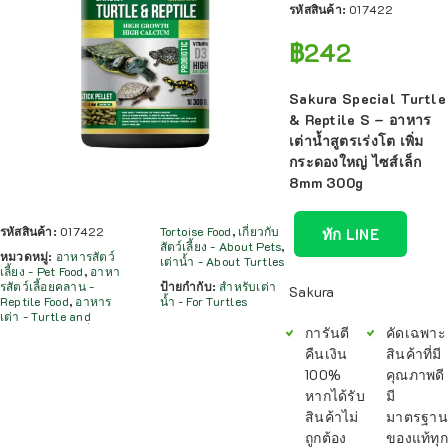
รหัสสินค้า:
017422
฿
242
Sakura Special Turtle
& Reptile S – อาหาร
เต่าน้ำสูตรเร่งโต เพิ่ม
กระดองใหญ่ ไซส์เล็ก
8mm 300g
รหัสสินค้า:
017422
Tortoise Food
,
เกี่ยวกับ
ทัก LINE
สัตว์เลี้ยง - About Pets
,
หมวดหมู่:
อาหารสัตว์
เต่าน้ำ - About Turtles
เลี้ยง - Pet Food
,
อาหา
รสัตว์เลี้อยคลาน -
ป้ายกำกับ:
สำหรับเต่า
Sakura
Reptile Food
,
อาหาร
น้ำ - For Turtles
เต่า - Turtle and
การันตี
คัดเฉพาะ
คืนเงิน
สินค้าที่มี
100%
คุณภาพดี
หากได้รับ
มี
สินค้าไม่
มาตรฐาน
ถูกต้อง
ของแท้ทุก