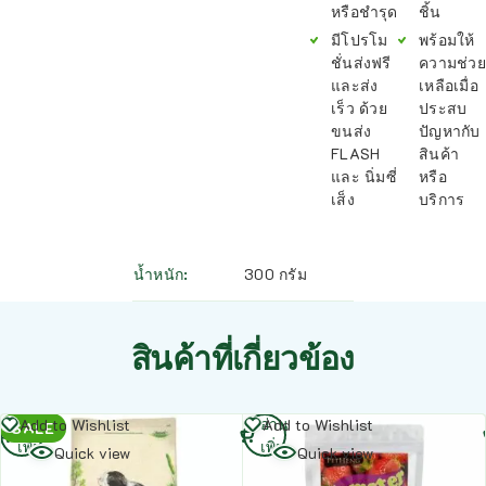
หรือชำรุด
ชิ้น
มีโปรโม
พร้อมให้
ชั่นส่งฟรี
ความช่วย
และส่ง
เหลือเมื่อ
เร็ว ด้วย
ประสบ
ขนส่ง
ปัญหากับ
FLASH
สินค้า
และ นิ่มซี่
หรือ
เส็ง
บริการ
น้ำหนัก
300 กรัม
สินค้าที่เกี่ยวข้อง
อ่าน
อ่าน
Add to Wishlist
Add to Wishlist
SALE
เพิ่ม
เพิ่ม
Quick view
Quick view