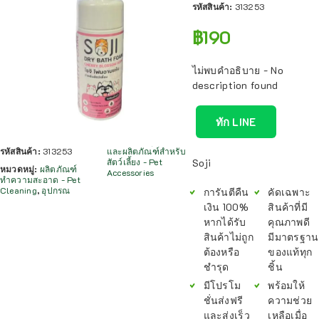
รหัสสินค้า:
313253
฿
190
ไม่พบคำอธิบาย - No
description found
ทัก LINE
รหัสสินค้า:
313253
และผลิตภัณฑ์สำหรับ
สัตว์เลี้ยง - Pet
Soji
หมวดหมู่:
ผลิตภัณฑ์
Accessories
ทำความสะอาด - Pet
Cleaning
,
อุปกรณ
การันตีคืน
คัดเฉพาะ
เงิน 100%
สินค้าที่มี
หากได้รับ
คุณภาพดี
สินค้าไม่ถูก
มีมาตรฐาน
ต้องหรือ
ของแท้ทุก
ชำรุด
ชิ้น
มีโปรโม
พร้อมให้
ชั่นส่งฟรี
ความช่วย
และส่งเร็ว
เหลือเมื่อ