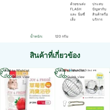
ด้วยขนส่ง
ประสบ
FLASH
ปัญหากับ
และ นิ่มซี่
สินค้าหรือ
เส็ง
บริการ
น้ำหนัก
120 กรัม
สินค้าที่เกี่ยวข้อง
อ่าน
อ่าน
Add to Wishlist
Add to Wishlist
เพิ่ม
เพิ่ม
Quick view
Quick view