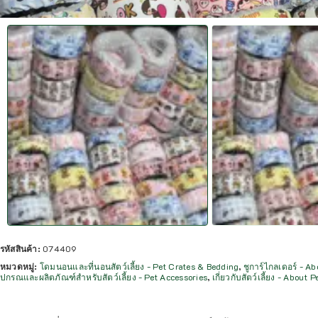
รหัสสินค้า:
074409
หมวดหมู่:
โดมนอนและที่นอนสัตว์เลี้ยง - Pet Crates & Bedding
,
ชูการ์ไกลเดอร์ - A
ปกรณและผลิตภัณฑ์สำหรับสัตว์เลี้ยง - Pet Accessories
,
เกี่ยวกับสัตว์เลี้ยง - About P