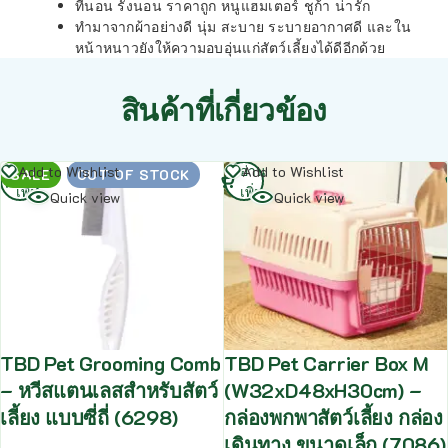
ที่นอน รังนอน ราคาถูก หนูแฮมเตอร์ ชูก้า น่ารัก
ทำมาจากผ้าอย่างดี นุ่ม สะบาย ระบายอากาศดี และใน
หน้าหนาวยังให้ความอบอุ่นแก่สัตว์เลี้ยงได้ดีอีกด้วย
สินค้าที่เกี่ยวข้อง
อ่าน
อ่าน
Add to Wishlist
Add to Wishlist
SALE
OUT OF STOCK
เพิ่ม
เพิ่ม
Quick view
Quick view
TBD Pet Grooming Comb
TBD Pet Carrier Box M
– หวีสแตนเลสสำหรับสัตว์
(W32xD48xH30cm) –
เลี้ยง แบบซี่ถี่ (6298)
กล่องพกพาสัตว์เลี้ยง กล่อง
เดินทาง ขนาดเล็ก (7086)