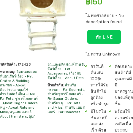
฿
150
ไม่พบคำอธิบาย - No
description found
ทัก LINE
ไม่ทราบ Unknown
รหัสสินค้า:
172423
รณและผลิตภัณฑ์สำหรับ
การันตี
คัดเฉพาะ
สัตว์เลี้ยง - Pet
หมวดหมู่:
โดมนอนและ
คืนเงิน
สินค้าที่มี
Accessories
,
เกี่ยวกับ
ที่นอนสัตว์เลี้ยง - Pet
สัตว์เลี้ยง - About Pets
100%
คุณภาพดี
Crates & Bedding
,
หากได้รับ
มี
กระรอก - About
ป้ายกำกับ:
สำหรับ
Squirrels
,
ของใช้
กระรอก - For Squirrels
,
สินค้าไม่
มาตรฐาน
สำหรับสัตว์เลี้ยง - Item
สำหรับชูการ์ไกลเดอร์ -
ถูกต้อง
ของแท้ทุก
For Pets
,
ชูการ์ไกลเดอร์
For Sugar Gliders
,
- About Sugar Gliders
,
สำหรับหนู - For Rats
หรือชำรุด
ชิ้น
หนู - About Rats and
and Mice
,
สำหรับแฮมส
มีโปรโม
พร้อมให้
Mice
,
หนูแฮมสเตอร์ -
เตอร์ - For Hamsters
About Hamsters
,
อุปก
ชั่นส่งฟรี
ความช่วย
และส่ง
เหลือเมื่อ
เร็ว ด้วย
ประสบ