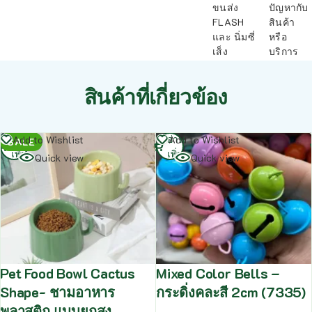
ขนส่ง
ปัญหากับ
FLASH
สินค้า
และ นิ่มซี่
หรือ
เส็ง
บริการ
สินค้าที่เกี่ยวข้อง
อ่าน
อ่าน
Add to Wishlist
Add to Wishlist
SALE
เพิ่ม
เพิ่ม
Quick view
Quick view
Pet Food Bowl Cactus
Mixed Color Bells –
Shape- ชามอาหาร
กระดิ่งคละสี 2cm (7335)
พลาสติก แบบยกสูง