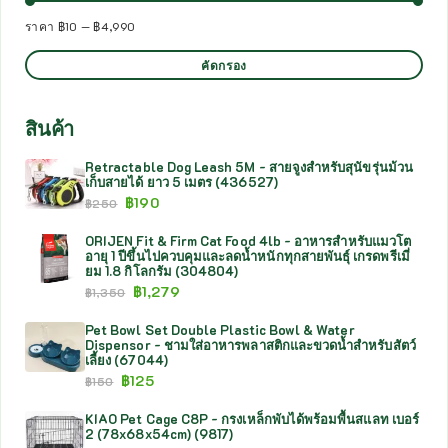
ราคา
฿10
—
฿4,990
คัดกรอง
สินค้า
Retractable Dog Leash 5M - สายจูงสำหรับสุนัขรุ่นม้วน
เก็บสายได้ ยาว 5 เมตร (436527)
฿
190
฿
250
ORIJEN Fit & Firm Cat Food 4lb - อาหารสำหรับแมวโต
อายุ 1 ปีขึ้นไปควบคุมและลดน้ำหนักทุกสายพันธุ์ เกรดพรีเมี่
ยม 1.8 กิโลกรัม (304804)
฿
1,279
฿
1,350
Pet Bowl Set Double Plastic Bowl & Water
Dispensor - ชามใส่อาหารพลาสติกและขวดน้ำสำหรับสัตว์
เลี้ยง (67044)
฿
125
฿
150
KIAO Pet Cage C8P - กรงเหล็กพับได้พร้อมพื้นสแลท เบอร์
2 (78x68x54cm) (9817)