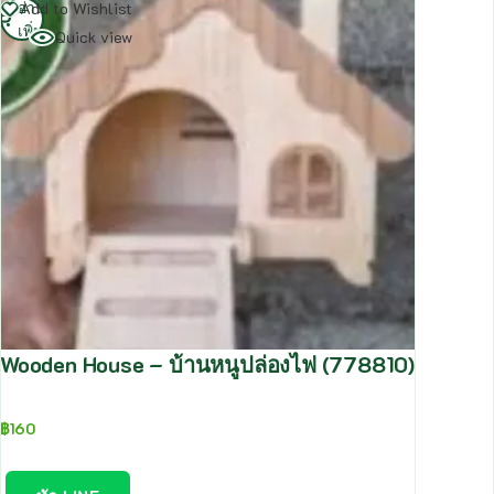
อ่าน
Add to Wishlist
เพิ่ม
Quick view
Wooden House – บ้านหนูปล่องไฟ (778810)
฿
160