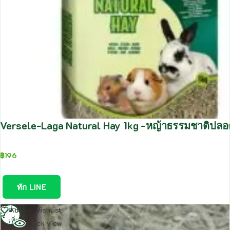
Versele-Laga Natural Hay 1kg -หญ้าธรรมชาติปลอด
฿
196
ทัก LINE
อ่าน
Add to Wishlist
เพิ่ม
Quick view