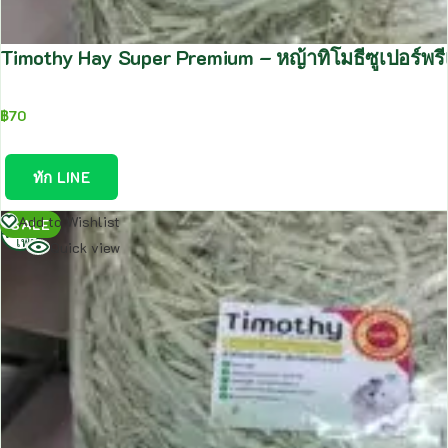
Timothy Hay Super Premium – หญ้าทิโมธีซูเปอร์พร
฿
70
ทัก LINE
อ่าน
Add to Wishlist
SALE
เพิ่ม
Quick view