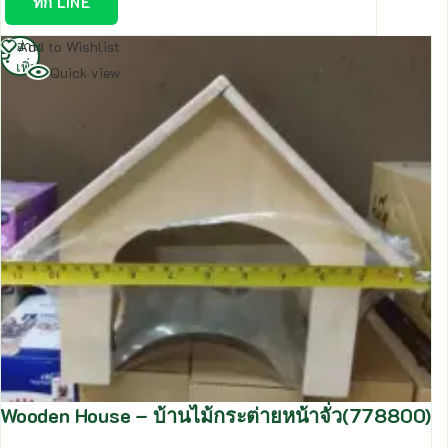
ทัก LINE
อ่าน
Add to Wishlist
เพิ่ม
Quick view
Wooden House – บ้านไม้กระต่ายหน้าจั่ว(778800)