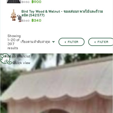
฿
900
฿
950
Bird Toy Wood & Walnut - ของเล่นนก พวงไม้และถั่ววอ
ลนัท (542577)
฿
340
฿
360
Showing
1–20 of
เรียงตามลำดับล่าสุด
FILTER
FILTER
397
results
อ่าน
Add to Wishlist
เพิ่ม
Quick view