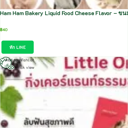
Ham Ham Bakery Liquid Food Cheese Flavor – ขนมส
฿
40
ทัก LINE
อ่าน
Add to Wishlist
เพิ่ม
Quick view