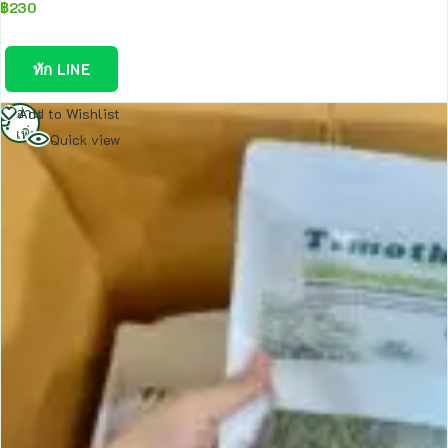
฿
230
ทัก LINE
อ่าน
Add to Wishlist
เพิ่ม
Quick view