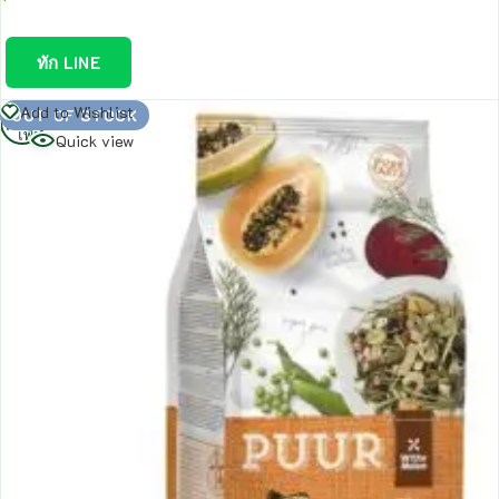
ทัก LINE
อ่าน
Add to Wishlist
OUT OF STOCK
เพิ่ม
Quick view