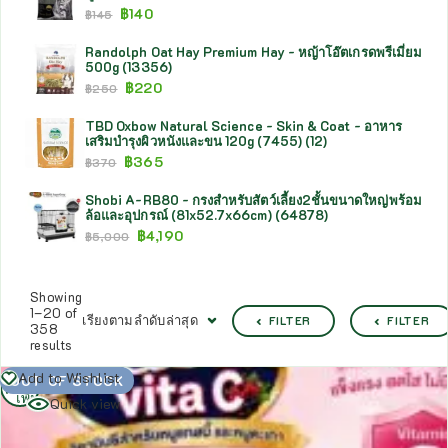
฿
140
฿
145
Randolph Oat Hay Premium Hay - หญ้าโอ๊ตเกรดพรีเมี่ยม
500g (13356)
฿
220
฿
250
TBD Oxbow Natural Science - Skin & Coat - อาหาร
เสริมบำรุงผิวหนังและขน 120g (7455) (12)
฿
365
฿
370
Shobi A-RB80 - กรงสำหรับสัตว์เลี้ยง2ชั้นขนาดใหญ่พร้อม
ล้อและอุปกรณ์ (81x52.7x66cm) (64878)
฿
4,190
฿
5,000
Showing
1–20 of
เรียงตามลำดับล่าสุด
FILTER
FILTER
358
results
อ่าน
Add to Wishlist
OUT OF STOCK
เพิ่ม
Quick view