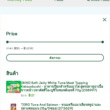
Price
ราคา
฿50
—
฿1,090
คัดกรอง
สินค้า
OKIKO Soft Jelly White Tuna Meat Topping
Katsuobushi - อาหารเปียกสำหรับแมวโต สูตรปลาทูน่าเนื้อ
ขาวหน้า ปลาคัตสึโอะบูชิในซอฟต์เยลลี่ 70g (238997)
฿
21
฿
25
TORO Tuna And Salmon - ขนมครีมแมวเลียรสทูน่าและ
ปลาแซลมอน (15g/5ซอง) (273629)