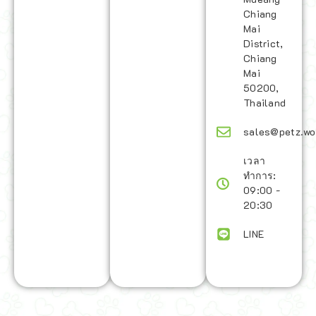
Chiang
Mai
District,
Chiang
Mai
50200,
Thailand
sales@petz.wo
เวลา
ทำการ:
09:00 -
20:30
LINE