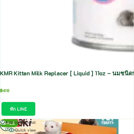
KMR Kitten Milk Replacer [ Liquid ] 11oz – นมชนิ
฿
418
ทัก LINE
อ่าน
Add to Wishlist
SALE
เพิ่ม
Quick view