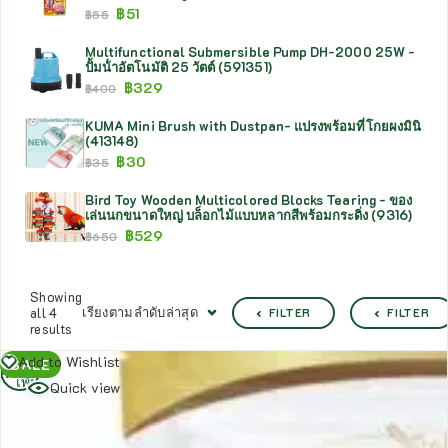
฿
51
฿
55
Multifunctional Submersible Pump DH-2000 25W -
ปั้มน้ําอัตโนมัติ 25 วัตต์ (591351)
฿
329
฿
400
KUMA Mini Brush with Dustpan- แปรงพร้อมที่โกยผงมินิ
(413148)
฿
30
฿
35
Bird Toy Wooden Multicolored Blocks Tearing - ของ
เล่นนกขนาดใหญ่ บล็อกไม้แบบหลากสีพร้อมกระดิ่ง (9316)
฿
529
฿
650
Showing
เรียงตามลำดับล่าสุด
all 4
FILTER
FILTER
results
อ่าน
Add to Wishlist
SALE
เพิ่ม
Quick view