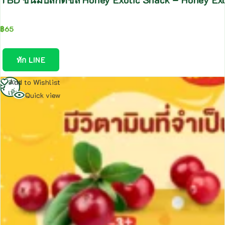
฿
65
ทัก LINE
อ่าน
Add to Wishlist
เพิ่ม
Quick view