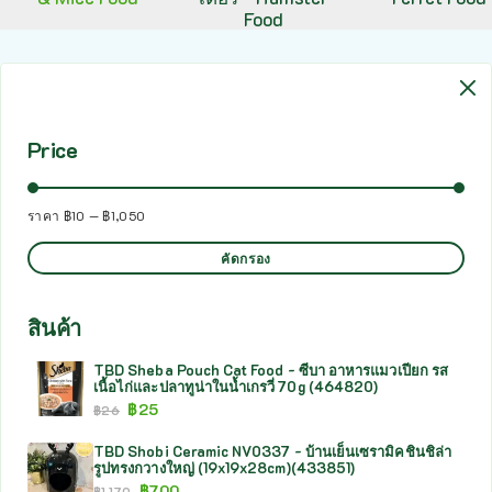
Food
Price
ราคา
฿10
—
฿1,050
คัดกรอง
สินค้า
TBD Sheba Pouch Cat Food - ซีบา อาหารแมวเปียก รส
เนื้อไก่และปลาทูน่าในน้ำเกรวี่ 70g (464820)
฿
25
฿
26
TBD Shobi Ceramic NV0337 - บ้านเย็นเซรามิคชินชิล่า
รูปทรงกวางใหญ่ (19x19x28cm)(433851)
฿
700
฿
1,179