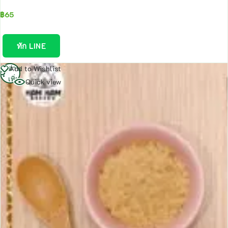
฿
65
ทัก LINE
อ่าน
Add to Wishlist
เพิ่ม
Quick view