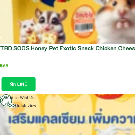
TBD SOOS Honey Pet Exotic Snack Chicken Cheese
฿
65
ทัก LINE
อ่าน
Add to Wishlist
เพิ่ม
Quick view