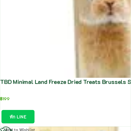
TBD Minimal Land Freeze Dried Treats Brussels Sp
฿
199
ทัก LINE
อ่าน
Add to Wishlist