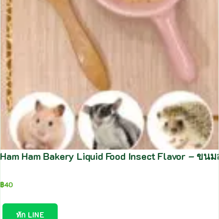
Ham Ham Bakery Liquid Food Insect Flavor – ขนมส
฿
40
ทัก LINE