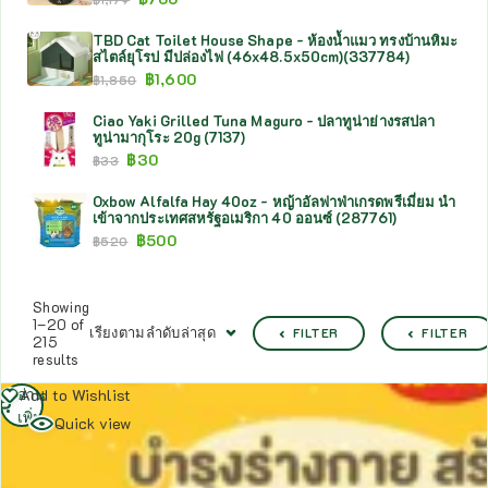
TBD Cat Toilet House Shape - ห้องน้ำแมว ทรงบ้านหิมะ
สไตล์ยุโรป มีปล่องไฟ (46x48.5x50cm)(337784)
฿
1,600
฿
1,850
Ciao Yaki Grilled Tuna Maguro - ปลาทูน่าย่างรสปลา
ทูน่ามากุโระ 20g (7137)
฿
30
฿
33
Oxbow Alfalfa Hay 40oz - หญ้าอัลฟาฟ่าเกรดพรีเมี่ยม นำ
เข้าจากประเทศสหรัฐอเมริกา 40 ออนซ์ (287761)
฿
500
฿
520
Showing
1–20 of
เรียงตามลำดับล่าสุด
FILTER
FILTER
215
results
อ่าน
Add to Wishlist
เพิ่ม
Quick view