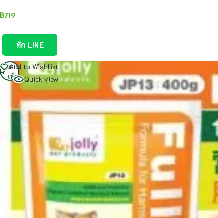
฿
719
ทัก LINE
อ่าน
Add to Wishlist
เพิ่ม
Quick view