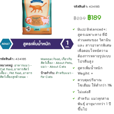
รหัสสินค้า:
434185
฿
189
฿
239
Buzz Balanced+:
สูตรเฉพาะทาง ที่มี
ส่วนผสมของ วิตามิน
และ สารอาหารพิเศษ
เพื่อตอบโจทย์ความ
ต้องการหลายรูปแบบ
รหัสสินค้า:
434185
Mammal Food
,
เกี่ยวกับ
โปรตีนสูง
สัตว์เลี้ยง - About Pets
,
หมวดหมู่:
อาหารแมว -
แมว - About Cats
สูตรเพิ่มน้ำหนัก
Cat Food
,
อาหารสัตว์
Wegiht +
เลี้ยง - Pet Food
,
อาหาร
ป้ายกำกับ:
สำหรับแมว -
สัตว์เลี้ยงลูกด้วยนม -
For Cats
ควบคุมปริมาณ
โซเดียม ให้ต่ำกว่า 1%
ไม่แต่งสี
สำหรับ: แมวทุกสาย
พันธุ์ อายุมากกว่า 1 ปี
ขึ้นไป