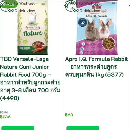
อ่าน
อ่าน
Add to Wishlist
Add to Wishlist
SALE
เพิ่ม
เพิ่ม
Quick view
Quick view
TBD Versele-Laga
Apro I.Q. Formula Rabbit
Nature Cuni Junior
– อาหารกระต่ายสูตร
Rabbit Food 700g –
ควบคุมกลิ่น 1kg (5377)
อาหารสำหรับลูกกระต่าย
อายุ 3-8 เดือน 700 กรัม
(4498)
฿
250
฿
63
฿
236