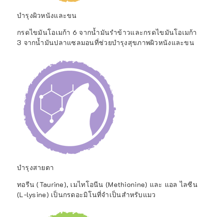
บำรุงผิวหนังและขน
กรดไขมันโอเมก้า 6 จากน้ำมันรำข้าวและกรดไขมันโอเมก้า
3 จากน้ำมันปลาแซลมอนที่ช่วยบำรุงสุขภาพผิวหนังและขน
บำรุงสายตา
ทอรีน (Taurine), เมไทโอนีน (Methionine) และ แอล ไลซีน
(L-lysine) เป็นกรดอะมิโนที่จำเป็นสำหรับแมว