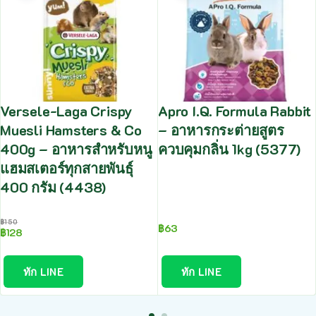
Versele-Laga Crispy
Apro I.Q. Formula Rabbit
Muesli Hamsters & Co
– อาหารกระต่ายสูตร
400g – อาหารสำหรับหนู
ควบคุมกลิ่น 1kg (5377)
แฮมสเตอร์ทุกสายพันธุ์
400 กรัม (4438)
฿
150
฿
63
฿
128
ทัก LINE
ทัก LINE