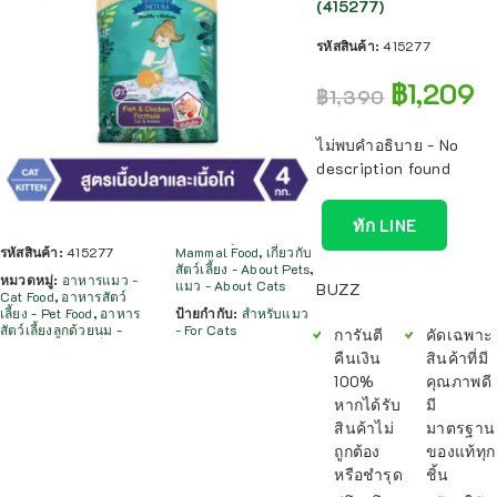
(415277)
รหัสสินค้า:
415277
฿
1,209
฿
1,390
ไม่พบคำอธิบาย - No
description found
ทัก LINE
รหัสสินค้า:
415277
Mammal Food
,
เกี่ยวกับ
สัตว์เลี้ยง - About Pets
,
หมวดหมู่:
อาหารแมว -
แมว - About Cats
BUZZ
Cat Food
,
อาหารสัตว์
เลี้ยง - Pet Food
,
อาหาร
ป้ายกำกับ:
สำหรับแมว
สัตว์เลี้ยงลูกด้วยนม -
- For Cats
การันตี
คัดเฉพาะ
คืนเงิน
สินค้าที่มี
100%
คุณภาพดี
หากได้รับ
มี
สินค้าไม่
มาตรฐาน
ถูกต้อง
ของแท้ทุก
หรือชำรุด
ชิ้น