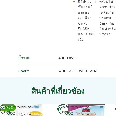
มีโปรโม
พร้อมให้
ชั่นส่งฟรี
ความช่วย
และส่ง
เหลือเมื่อ
เร็ว ด้วย
ประสบ
ขนส่ง
ปัญหากับ
FLASH
สินค้าหรือ
และ นิ่มซี่
บริการ
เส็ง
น้ำหนัก
4000 กรัม
Shelf
WH01-A02
,
WH01-A03
สินค้าที่เกี่ยวข้อง
อ่าน
อ่าน
Add to Wishlist
Add to Wishlist
SALE
เพิ่ม
เพิ่ม
Quick view
Quick view