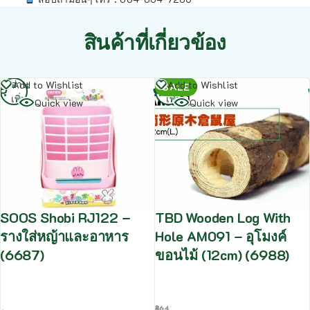
สินค้าที่เกี่ยวข้อง
อ่าน
อ่าน
Add to Wishlist
Add to Wishlist
SALE
เพิ่ม
เพิ่ม
Quick view
Quick view
SOOS Shobi RJ122 –
TBD Wooden Log With
รางใส่หญ้าและอาหาร
Hole AM091 – อุโมงค์
(6687)
ขอนไม้ (12cm) (6988)
฿
64