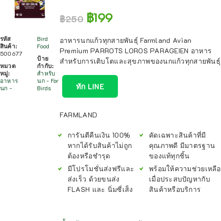
฿
199
฿
250
รหัส
Bird
อาหารนกแก้วทุกสายพันธุ์ Farmland Avian
สินค้า:
Food
Premium PARROTS LOROS PARAGEIEN อาหาร
500677
ป้าย
สำหรับการเติบโตและสุขภาพของนกแก้วทุกสายพันธุ์
หมวด
กำกับ:
หมู่:
สำหรับ
อาหาร
นก - For
ทัก LINE
นก -
Birds
FARMLAND
การันตีคืนเงิน 100%
คัดเฉพาะสินค้าที่มี
หากได้รับสินค้าไม่ถูก
คุณภาพดี มีมาตรฐาน
ต้องหรือชำรุด
ของแท้ทุกชิ้น
มีโปรโมชั่นส่งฟรีและ
พร้อมให้ความช่วยเหลือ
ส่งเร็ว ด้วยขนส่ง
เมื่อประสบปัญหากับ
FLASH และ นิ่มซี่เส็ง
สินค้าหรือบริการ