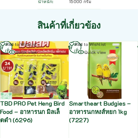
น้ำหนัก
15000 กรัม
สินค้าที่เกี่ยวข้อง
อ่าน
อ่าน
Add to Wishlist
Add to Wishlist
เพิ่ม
เพิ่ม
Quick view
Quick view
TBD PRO Pet Heng Bird
Smartheart Budgies –
Food – อาหารนก มิลเล็
อาหารนกหงส์หยก 1kg
ตดำ (6296)
(7227)