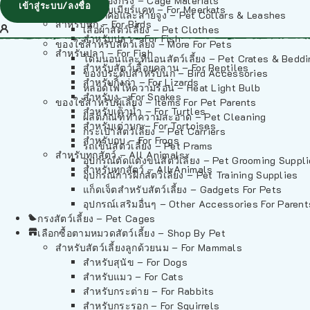
วัสดุรองกรง – Cage Materials
เข้าสู่ระบบ/ลงชื่อ
สำหรับเมียร์แคท – For Meerkats
ปลอกคอและสายจูง – Pet Collars & Leashes
สำหรับนก – For Birds
เสื้อผ้าสัตว์เลี้ยง – Pet Clothes
สำหรับปลา – For Fish
ของใช้สำหรับสัตว์เลี้ยง – More For Pets
สำหรับปลา – For Fish
โดมนอนและที่นอนสัตว์เลี้ยง – Pet Crates & Bedd
สำหรับสัตว์เลื้อยคลาน – For Reptiles
ของประดับสำหรับนก – Bird Accessories
สำหรับกิ้งก่า – For Lizards
หลอดไฟให้ความร้อน – Heat Light Bulb
สำหรับงู – For Snakes
ของใช้สำหรับผู้เลี้ยง – Items For Pet Parents
สำหรับเต่าน้ำ – For Turtles
ผลิตภัณฑ์ทำความสะอาด – Pet Cleaning
สำหรับเต่าบก – For Tortoises
กระเป๋าสัตว์เลี้ยง – Pet Carriers
สำหรับกบ – For Frogs
รถเข็นสัตว์เลี้ยง – Pet Prams
สำหรับทุกสัตว์ – All Animals
อุปกรณ์ตัดแต่งขนสัตว์เลี้ยง – Pet Grooming Suppl
สำหรับทุกสัตว์ – All Animals
อุปกรณ์การฝึกสัตว์เลี้ยง – Pet Training Supplies
แก็ดเจ็ตสำหรับสัตว์เลี้ยง – Gadgets For Pets
อุปกรณ์เสริมอื่นๆ – Other Accessories For Parent
กรงสัตว์เลี้ยง – Pet Cages
เลือกซื้อตามหมวดสัตว์เลี้ยง – Shop By Pet
สำหรับสัตว์เลี้ยงลูกด้วยนม – For Mammals
สำหรับสุนัข – For Dogs
สำหรับแมว – For Cats
สำหรับกระต่าย – For Rabbits
สำหรับกระรอก – For Squirrels