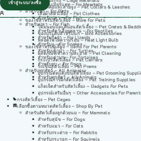
วัสดุรองกรง – Cage Materials
เข้าสู่ระบบ/ลงชื่อ
สำหรับเมียร์แคท – For Meerkats
ปลอกคอและสายจูง – Pet Collars & Leashes
สำหรับนก – For Birds
เสื้อผ้าสัตว์เลี้ยง – Pet Clothes
สำหรับปลา – For Fish
ของใช้สำหรับสัตว์เลี้ยง – More For Pets
สำหรับปลา – For Fish
โดมนอนและที่นอนสัตว์เลี้ยง – Pet Crates & Bedd
สำหรับสัตว์เลื้อยคลาน – For Reptiles
ของประดับสำหรับนก – Bird Accessories
สำหรับกิ้งก่า – For Lizards
หลอดไฟให้ความร้อน – Heat Light Bulb
สำหรับงู – For Snakes
ของใช้สำหรับผู้เลี้ยง – Items For Pet Parents
สำหรับเต่าน้ำ – For Turtles
ผลิตภัณฑ์ทำความสะอาด – Pet Cleaning
สำหรับเต่าบก – For Tortoises
กระเป๋าสัตว์เลี้ยง – Pet Carriers
สำหรับกบ – For Frogs
รถเข็นสัตว์เลี้ยง – Pet Prams
สำหรับทุกสัตว์ – All Animals
อุปกรณ์ตัดแต่งขนสัตว์เลี้ยง – Pet Grooming Suppl
สำหรับทุกสัตว์ – All Animals
อุปกรณ์การฝึกสัตว์เลี้ยง – Pet Training Supplies
แก็ดเจ็ตสำหรับสัตว์เลี้ยง – Gadgets For Pets
อุปกรณ์เสริมอื่นๆ – Other Accessories For Parent
กรงสัตว์เลี้ยง – Pet Cages
เลือกซื้อตามหมวดสัตว์เลี้ยง – Shop By Pet
สำหรับสัตว์เลี้ยงลูกด้วยนม – For Mammals
สำหรับสุนัข – For Dogs
สำหรับแมว – For Cats
สำหรับกระต่าย – For Rabbits
สำหรับกระรอก – For Squirrels