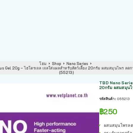
โฮม
Shop
Nano Series
us Gel 20g – ไฮโดรเจล เจลใส่แผลสำหรับสัตว์เลี้ยง 20กรัม ผสมสมุนไพร ล
(55213)
TBD Nano Series
20กรัม ผสมสมุน
รหัสสินค้า:
055213
฿
250
ผสมสมุนไพรลด
กระตุ้นการสร้าง