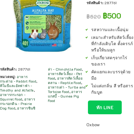
รหัสสินค้า:
287761
฿
500
฿
520
รสหวานและเนื้อนุ่ม
เหมาะสำหรับสัตว์เลี้ยง
ที่กำลังเติบโต ตั้งครรภ์
หรือให้นมลูก
เก็บเกี่ยวสดๆจากไร่
ของเรา
รหัสสินค้า:
287761
ล่า - Chinchilla Food
,
คัดแยกและบรรจุด้วย
อาหารสัตว์เลี้ยง - Pet
หมวดหมู่:
อาหาร
มือ
Food
,
อาหารสัตว์เลี้อย
กระต่าย - Rabbit Food
,
คลาน - Reptile Food
,
ไม่แต่งกลิ่น สี หรือสาร
ทิโมธีและอัลฟาฟ่า -
อาหารเต่า - Turtle and
Timothy and Alfalfa
,
กันบูด
Tortoise Food
,
อาหาร
อาหารกระรอก -
แกสบี้ - Guinea Pig
Squirrel Food
,
อาหาร
Food
กระรอกดิน - Prairie
ทัก LINE
Dog Food
,
อาหารชินชิ
Oxbow