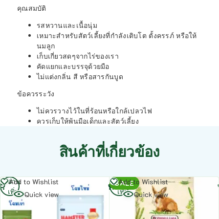
คุณสมบัติ
รสหวานและเนื้อนุ่ม
เหมาะสำหรับสัตว์เลี้ยงที่กำลังเติบโต ตั้งครรภ์ หรือให้
นมลูก
เก็บเกี่ยวสดๆจากไร่ของเรา
คัดแยกและบรรจุด้วยมือ
ไม่แต่งกลิ่น สี หรือสารกันบูด
ข้อควรระวัง
ไม่ควรวางไว้ในที่ร้อนหรือใกล้เปลวไฟ
ควรเก็บให้พ้นมือเด็กและสัตว์เลี้ยง
สินค้าที่เกี่ยวข้อง
อ่าน
อ่าน
Add to Wishlist
Add to Wishlist
SALE
เพิ่ม
เพิ่ม
Quick view
Quick view