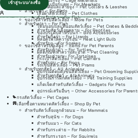
วัสดุรองกรง – Cage Materials
เข้าสู่ระบบ/ลงชื่อ
สำหรับเมียร์แคท – For Meerkats
ปลอกคอและสายจูง – Pet Collars & Leashes
สำหรับนก – For Birds
เสื้อผ้าสัตว์เลี้ยง – Pet Clothes
สำหรับปลา – For Fish
ของใช้สำหรับสัตว์เลี้ยง – More For Pets
สำหรับปลา – For Fish
โดมนอนและที่นอนสัตว์เลี้ยง – Pet Crates & Bedd
สำหรับสัตว์เลื้อยคลาน – For Reptiles
ของประดับสำหรับนก – Bird Accessories
สำหรับกิ้งก่า – For Lizards
หลอดไฟให้ความร้อน – Heat Light Bulb
สำหรับงู – For Snakes
ของใช้สำหรับผู้เลี้ยง – Items For Pet Parents
สำหรับเต่าน้ำ – For Turtles
ผลิตภัณฑ์ทำความสะอาด – Pet Cleaning
สำหรับเต่าบก – For Tortoises
กระเป๋าสัตว์เลี้ยง – Pet Carriers
สำหรับกบ – For Frogs
รถเข็นสัตว์เลี้ยง – Pet Prams
สำหรับทุกสัตว์ – All Animals
อุปกรณ์ตัดแต่งขนสัตว์เลี้ยง – Pet Grooming Suppl
สำหรับทุกสัตว์ – All Animals
อุปกรณ์การฝึกสัตว์เลี้ยง – Pet Training Supplies
แก็ดเจ็ตสำหรับสัตว์เลี้ยง – Gadgets For Pets
อุปกรณ์เสริมอื่นๆ – Other Accessories For Parent
กรงสัตว์เลี้ยง – Pet Cages
เลือกซื้อตามหมวดสัตว์เลี้ยง – Shop By Pet
สำหรับสัตว์เลี้ยงลูกด้วยนม – For Mammals
สำหรับสุนัข – For Dogs
สำหรับแมว – For Cats
สำหรับกระต่าย – For Rabbits
สำหรับกระรอก – For Squirrels