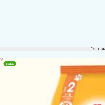
โฮม
Sh
SALE