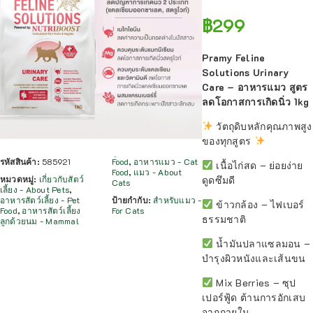
฿
299
Pramy Feline
Solutions Urinary
Care – อาหารแมว สูตร
ลดโอกาสการเกิดนิ่ว 1kg
วัตถุดิบหลักคุณภาพสูง
ของทุกสูตร
รหัสสินค้า:
585921
Food
,
อาหารแมว - Cat
เนื้อไก่สด – ย่อยง่าย
Food
,
แมว - About
ดูดซึมดี
หมวดหมู่:
เกี่ยวกับสัตว์
Cats
เลี้ยง - About Pets
,
อาหารสัตว์เลี้ยง - Pet
ป้ายกำกับ:
สำหรับแมว -
ข้าวกล้อง – ไฟเบอร์
Food
,
อาหารสัตว์เลี้ยง
For Cats
ธรรมชาติ
ลูกด้วยนม - Mammal
น้ำมันปลาแซลมอน –
บำรุงผิวหนังและเส้นขน
Mix Berries – ซุป
เปอร์ฟู้ด ต้านการอักเสบ
จากภายใน