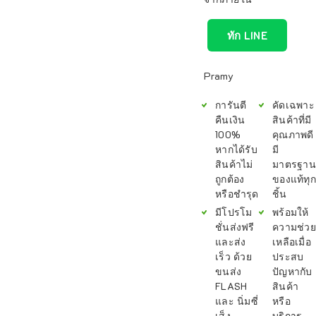
ทัก LINE
Pramy
การันตี
คัดเฉพาะ
คืนเงิน
สินค้าที่มี
100%
คุณภาพดี
หากได้รับ
มี
สินค้าไม่
มาตรฐาน
ถูกต้อง
ของแท้ทุก
หรือชำรุด
ชิ้น
มีโปรโม
พร้อมให้
ชั่นส่งฟรี
ความช่วย
และส่ง
เหลือเมื่อ
เร็ว ด้วย
ประสบ
ขนส่ง
ปัญหากับ
FLASH
สินค้า
และ นิ่มซี่
หรือ
เส็ง
บริการ