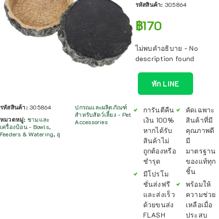
รหัสสินค้า:
305864
฿
170
ไม่พบคำอธิบาย - No
description found
ทัก LINE
รหัสสินค้า:
305864
ปกรณและผลิตภัณฑ์
การันตีคืน
คัดเฉพาะ
สำหรับสัตว์เลี้ยง - Pet
หมวดหมู่:
ชามและ
เงิน 100%
สินค้าที่มี
Accessories
เครื่องป้อน - Bowls,
หากได้รับ
คุณภาพดี
Feeders & Watering
,
อุ
สินค้าไม่
มี
ถูกต้องหรือ
มาตรฐาน
ชำรุด
ของแท้ทุก
ชิ้น
มีโปรโม
ชั่นส่งฟรี
พร้อมให้
และส่งเร็ว
ความช่วย
ด้วยขนส่ง
เหลือเมื่อ
FLASH
ประสบ