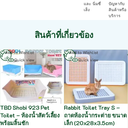
และ นิ่มซี่
ปัญหากับ
เส็ง
สินค้าหรือ
บริการ
สินค้าที่เกี่ยวข้อง
อ่าน
อ่าน
Add to Wishlist
Add to Wishlist
เพิ่ม
เพิ่ม
Quick view
Quick view
TBD Shobi 923 Pet
Rabbit Toilet Tray S –
Toilet – ห้องน้ำสัตว์เลี้ยง
ถาดห้องน้ำกระต่าย ขนาด
พร้อมลิ้นชัก
เล็ก (20x28x3.5cm)