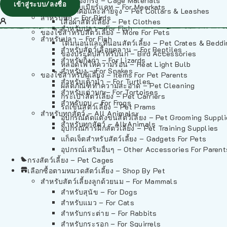
วัสดุรองกรง – Cage Materials
เข้าสู่ระบบ/ลงชื่อ
สำหรับเมียร์แคท – For Meerkats
ปลอกคอและสายจูง – Pet Collars & Leashes
สำหรับนก – For Birds
เสื้อผ้าสัตว์เลี้ยง – Pet Clothes
สำหรับปลา – For Fish
ของใช้สำหรับสัตว์เลี้ยง – More For Pets
สำหรับปลา – For Fish
โดมนอนและที่นอนสัตว์เลี้ยง – Pet Crates & Bedd
สำหรับสัตว์เลื้อยคลาน – For Reptiles
ของประดับสำหรับนก – Bird Accessories
สำหรับกิ้งก่า – For Lizards
หลอดไฟให้ความร้อน – Heat Light Bulb
สำหรับงู – For Snakes
ของใช้สำหรับผู้เลี้ยง – Items For Pet Parents
สำหรับเต่าน้ำ – For Turtles
ผลิตภัณฑ์ทำความสะอาด – Pet Cleaning
สำหรับเต่าบก – For Tortoises
กระเป๋าสัตว์เลี้ยง – Pet Carriers
สำหรับกบ – For Frogs
รถเข็นสัตว์เลี้ยง – Pet Prams
สำหรับทุกสัตว์ – All Animals
อุปกรณ์ตัดแต่งขนสัตว์เลี้ยง – Pet Grooming Suppl
สำหรับทุกสัตว์ – All Animals
อุปกรณ์การฝึกสัตว์เลี้ยง – Pet Training Supplies
แก็ดเจ็ตสำหรับสัตว์เลี้ยง – Gadgets For Pets
อุปกรณ์เสริมอื่นๆ – Other Accessories For Parent
กรงสัตว์เลี้ยง – Pet Cages
เลือกซื้อตามหมวดสัตว์เลี้ยง – Shop By Pet
สำหรับสัตว์เลี้ยงลูกด้วยนม – For Mammals
สำหรับสุนัข – For Dogs
สำหรับแมว – For Cats
สำหรับกระต่าย – For Rabbits
สำหรับกระรอก – For Squirrels