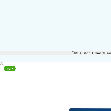
โฮม
Shop
SmartHear
TOP