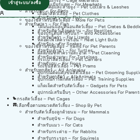
วัสดุรองกรง – Cage Materials
เข้าสู่ระบบ/ลงชื่อ
สำหรับเมียร์แคท – For Meerkats
ปลอกคอและสายจูง – Pet Collars & Leashes
สำหรับนก – For Birds
เสื้อผ้าสัตว์เลี้ยง – Pet Clothes
สำหรับปลา – For Fish
ของใช้สำหรับสัตว์เลี้ยง – More For Pets
สำหรับปลา – For Fish
โดมนอนและที่นอนสัตว์เลี้ยง – Pet Crates & Bedd
สำหรับสัตว์เลื้อยคลาน – For Reptiles
ของประดับสำหรับนก – Bird Accessories
สำหรับกิ้งก่า – For Lizards
หลอดไฟให้ความร้อน – Heat Light Bulb
สำหรับงู – For Snakes
ของใช้สำหรับผู้เลี้ยง – Items For Pet Parents
สำหรับเต่าน้ำ – For Turtles
ผลิตภัณฑ์ทำความสะอาด – Pet Cleaning
สำหรับเต่าบก – For Tortoises
กระเป๋าสัตว์เลี้ยง – Pet Carriers
สำหรับกบ – For Frogs
รถเข็นสัตว์เลี้ยง – Pet Prams
สำหรับทุกสัตว์ – All Animals
อุปกรณ์ตัดแต่งขนสัตว์เลี้ยง – Pet Grooming Suppl
สำหรับทุกสัตว์ – All Animals
อุปกรณ์การฝึกสัตว์เลี้ยง – Pet Training Supplies
แก็ดเจ็ตสำหรับสัตว์เลี้ยง – Gadgets For Pets
อุปกรณ์เสริมอื่นๆ – Other Accessories For Parent
กรงสัตว์เลี้ยง – Pet Cages
เลือกซื้อตามหมวดสัตว์เลี้ยง – Shop By Pet
สำหรับสัตว์เลี้ยงลูกด้วยนม – For Mammals
สำหรับสุนัข – For Dogs
สำหรับแมว – For Cats
สำหรับกระต่าย – For Rabbits
สำหรับกระรอก – For Squirrels