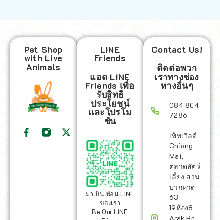
Pet Shop
LINE
Contact Us!
with Live
Friends
Animals
ติดต่อพวก
แอด LINE
เราทางช่อง
Friends เพื่อ
ทางอื่นๆ
รับสิทธิ
ประโยชน์
084 804
และโปรโม
7286
ชั่น
เพ็ทเวิลด์
Chiang
Mai,
ตลาดสัตว์
เลี้ยง สวน
บวกหาด
มาเป็นเพื่อน LINE
63
ของเรา
19ห้อง8
Be Our LINE
Arak Rd,