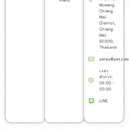
Friend
Mueang
Chiang
Mai
District,
Chiang
Mai
50200,
Thailand
sales@petz.wo
เวลา
ทำการ:
09:00 -
20:30
LINE