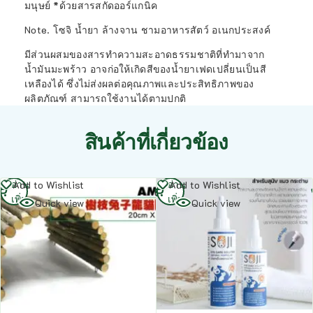
มนุษย์ *ด้วยสารสกัดออร์แกนิค
Note. โซจิ น้ำยา ล้างจาน ชามอาหารสัตว์ อเนกประสงค์
มีส่วนผสมของสารทำความสะอาดธรรมชาติที่ทำมาจาก
น้ำมันมะพร้าว อาจก่อให้เกิดสีของน้ำยาเฟดเปลี่ยนเป็นสี
เหลืองได้ ซึ่งไม่ส่งผลต่อคุณภาพและประสิทธิภาพของ
ผลิตภัณฑ์ สามารถใช้งานได้ตามปกติ
สินค้าที่เกี่ยวข้อง
อ่าน
อ่าน
Add to Wishlist
Add to Wishlist
เพิ่ม
เพิ่ม
Quick view
Quick view