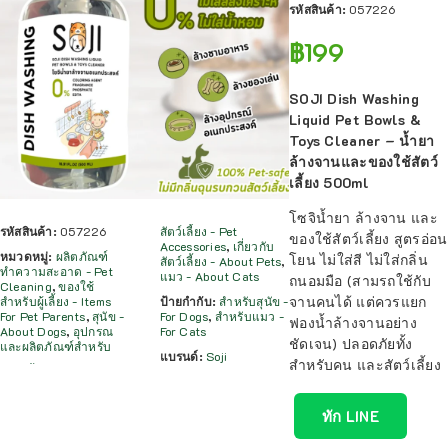
รหัสสินค้า:
057226
฿
199
SOJI Dish Washing
Liquid Pet Bowls &
Toys Cleaner – น้ำยา
ล้างจานและของใช้สัตว์
เลี้ยง 500ml
โซจิน้ำยา ล้างจาน และ
รหัสสินค้า:
057226
สัตว์เลี้ยง - Pet
ของใช้สัตว์เลี้ยง สูตรอ่อน
Accessories
,
เกี่ยวกับ
หมวดหมู่:
ผลิตภัณฑ์
โยน ไม่ใส่สี ไม่ใส่กลิ่น
สัตว์เลี้ยง - About Pets
,
ทำความสะอาด - Pet
แมว - About Cats
ถนอมมือ (สามรถใช้กับ
Cleaning
,
ของใช้
จานคนได้ แต่ควรแยก
สำหรับผู้เลี้ยง - Items
ป้ายกำกับ:
สำหรับสุนัข -
For Pet Parents
,
สุนัข -
For Dogs
,
สำหรับแมว -
ฟองน้ำล้างจานอย่าง
About Dogs
,
อุปกรณ
For Cats
ชัดเจน) ปลอดภัยทั้ง
และผลิตภัณฑ์สำหรับ
แบรนด์:
Soji
สำหรับคน และสัตว์เลี้ยง
ทัก LINE